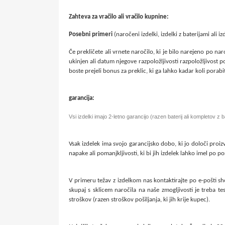
Zahteva za vračilo ali vračilo kupnine:
Posebni primeri
(naročeni izdelki, izdelki z baterijami ali i
Če prekličete ali vrnete naročilo, ki je bilo narejeno po nar
ukinjen ali datum njegove razpoložljivosti razpoložljivost p
boste prejeli bonus za preklic, ki ga lahko kadar koli porabit
garancija:
Vsi izdelki imajo 2-letno garancijo (razen baterij ali kompletov z
Vsak izdelek ima svojo garancijsko dobo, ki jo določi proiz
napake ali pomanjkljivosti, ki bi jih izdelek lahko imel po p
V primeru težav z izdelkom nas kontaktirajte po e-pošti 
skupaj s sklicem naročila na naše zmogljivosti je treba 
stroškov (razen stroškov pošiljanja, ki jih krije kupec).