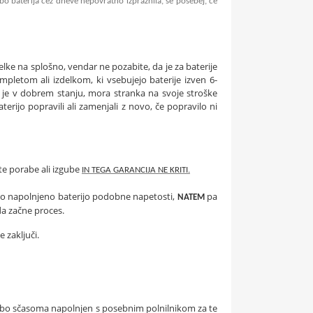
e bo baterija čez dneve nepovratno izpraznila, še posebej, če
lke na splošno, vendar ne pozabite, da je za baterije
pletom ali izdelkom, ki vsebujejo baterije izven 6-
 je v dobrem stanju, mora stranka na svoje stroške
rijo popravili ali zamenjali z novo, če popravilo ni
ste porabe ali izgube
IN TEGA GARANCIJA NE KRITI.
ugo napolnjeno baterijo podobne napetosti,
pa
NATEM
 da začne proces.
 zaključi.
 pa bo sčasoma napolnjen s posebnim polnilnikom za te