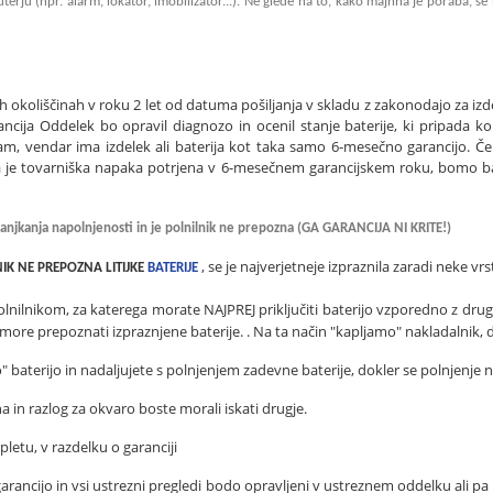
uterju (npr. alarm, lokator, imobilizator...). Ne glede na to, kako majhna je poraba, s
h okoliščinah v roku 2 let od datuma pošiljanja v skladu z zakonodajo za izde
cija Oddelek bo opravil diagnozo in ocenil stanje baterije, ki pripada kom
, vendar ima izdelek ali baterija kot taka samo 6-mesečno garancijo. Če
da je tovarniška napaka potrjena v 6-mesečnem garancijskem roku, bomo bate
manjkanja napolnjenosti in je polnilnik ne prepozna (GA GARANCIJA NI KRITE!)
, se je najverjetneje izpraznila zaradi neke vr
IK NE PREPOZNA LITIJKE
BATERIJE
olnilnikom, za katerega morate NAJPREJ priključiti baterijo vzporedno z dr
ne more prepoznati izpraznjene baterije. . Na ta način "kapljamo" nakladalnik,
baterijo in nadaljujete s polnjenjem zadevne baterije, dokler se polnjenje ne
na in razlog za okvaro boste morali iskati drugje.
pletu, v razdelku o garanciji
z garancijo in vsi ustrezni pregledi bodo opravljeni v ustreznem oddelku ali