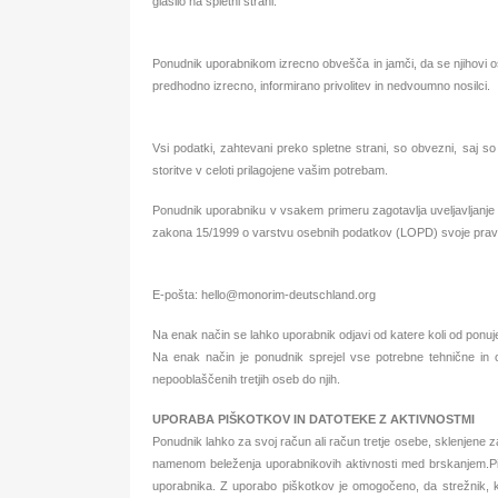
glasilo na spletni strani.
Ponudnik uporabnikom izrecno obvešča in jamči, da se njihovi os
predhodno izrecno, informirano privolitev in nedvoumno nosilci.
Vsi podatki, zahtevani preko spletne strani, so obvezni, saj s
storitve v celoti prilagojene vašim potrebam.
Ponudnik uporabniku v vsakem primeru zagotavlja uveljavljanje 
zakona 15/1999 o varstvu osebnih podatkov (LOPD) svoje pravice
E-pošta: hello@monorim-deutschland.org
Na enak način se lahko uporabnik odjavi od katere koli od ponujen
Na enak način je ponudnik sprejel vse potrebne tehnične in or
nepooblaščenih tretjih oseb do njih.
UPORABA PIŠKOTKOV IN DATOTEKE Z AKTIVNOSTMI
Ponudnik lahko za svoj račun ali račun tretje osebe, sklenjene z
namenom beleženja uporabnikovih aktivnosti med brskanjem.Piš
uporabnika. Z uporabo piškotkov je omogočeno, da strežnik, kj