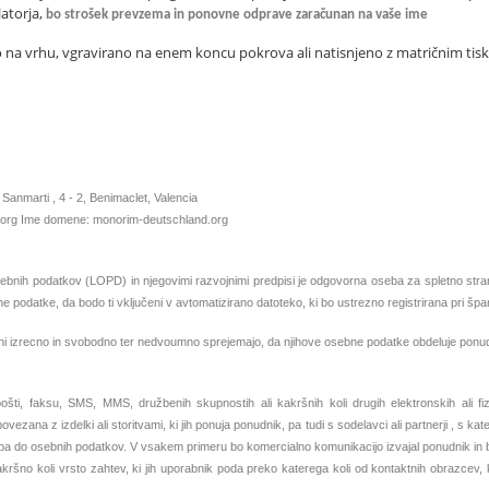
latorja,
bo strošek prevzema in ponovne odprave zaračunan na vaše ime
o na vrhu, vgravirano na enem koncu pokrova ali natisnjeno z matričnim tiska
nmarti , 4 - 2, Benimaclet, Valencia
.org Ime domene: monorim-deutschland.org
bnih podatkov (LOPD) in njegovimi razvojnimi predpisi je odgovorna oseba za spletno stra
e podatke, da bodo ti vključeni v avtomatizirano datoteko, ki bo ustrezno registrirana pri špa
ni strani izrecno in svobodno ter nedvoumno sprejemajo, da njihove osebne podatke obdeluje po
ti, faksu, SMS, MMS, družbenih skupnostih ali kakršnih koli drugih elektronskih ali fizič
ana z izdelki ali storitvami, ki jih ponuja ponudnik, pa tudi s sodelavci ali partnerji , s kate
opa do osebnih podatkov. V vsakem primeru bo komercialno komunikacijo izvajal ponudnik in b
i kakršno koli vrsto zahtev, ki jih uporabnik poda preko katerega koli od kontaktnih obrazcev, 