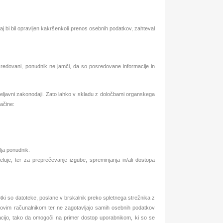
j bi bil opravljen kakršenkoli prenos osebnih podatkov, zahteval
osredovani, ponudnik ne jamči, da so posredovane informacije in
veljavni zakonodaji. Zato lahko v skladu z določbami organskega
ačine:
lja ponudnik.
luje, ter za preprečevanje izgube, spreminjanja in/ali dostopa
otki so datoteke, poslane v brskalnik preko spletnega strežnika z
govim računalnikom ter ne zagotavljajo samih osebnih podatkov
gacijo, tako da omogoči na primer dostop uporabnikom, ki so se