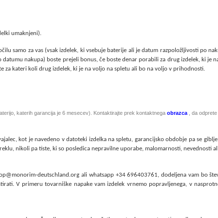
zdelki umaknjeni).
očilu samo za vas (vsak izdelek, ki vsebuje baterije ali je datum razpoložljivosti po naku
o datumu nakupa) boste prejeli bonus, če boste denar porabili za drug izdelek, ki je na 
e za kateri koli drug izdelek, ki je na voljo na spletu ali bo na voljo v prihodnosti.
 baterijo, katerih garancija je 6 mesecev). Kontaktirajte prek kontaktnega
obrazca
, da odpret
vajalec, kot je navedeno v datoteki izdelka na spletu, garancijsko obdobje pa se gibl
oreklu, nikoli pa tiste, ki so posledica nepravilne uporabe, malomarnosti, nevednosti ali
shop@monorim-deutschland.org ali whatsapp +34 696403761, dodeljena vam bo številka
testirati. V primeru tovarniške napake vam izdelek vrnemo popravljenega, v naspr