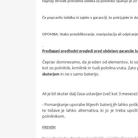
Najnižji strošek prevzema izdelka za polotoko Španijo je 20
Če popravilo izdelka ni zajeto v garanciji, to potrjujete in 
OPOMBA: Vsako preoblikovanje, manipulacija ali odpiranje
Predlagani predhodni pregledi pred obdelavo garancije ba
Čeprav domnevamo, da je eden od elementov, ki so do
kot so polnilnik, krmilnik in tudi polnilna vrata. Z
in ne s samo baterijo.
skuterjem
Ali je bil skuter dalj časa ustavljen (več kot 3 mesece)
- Pomanjkanje uporabe litijevih baterij jih lahko pošk
te težave je lahko alternativa, ki jo je treba upošt
polnilnikom.
PREVERI