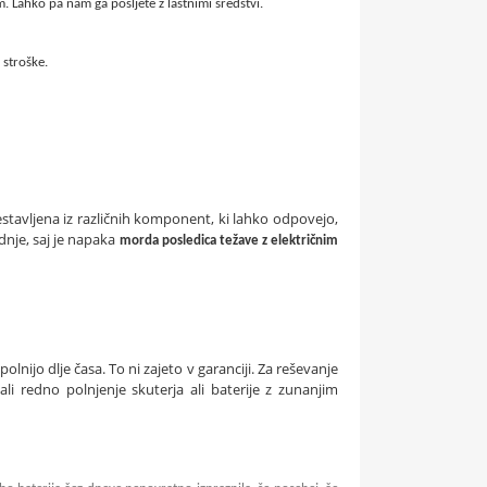
. Lahko pa nam ga pošljete z lastnimi sredstvi.
 stroške.
stavljena iz različnih komponent, ki lahko odpovejo,
dnje, saj je napaka
morda posledica težave z električnim
lnijo dlje časa. To ni zajeto v garanciji. Za reševanje
 ali redno polnjenje skuterja ali baterije z zunanjim