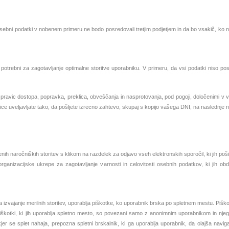
ebni podatki v nobenem primeru ne bodo posredovali tretjim podjetjem in da bo vsakič, ko na
o potrebni za zagotavljanje optimalne storitve uporabniku. V primeru, da vsi podatki niso p
pravic dostopa, popravka, preklica, obveščanja in nasprotovanja, pod pogoji, določenimi v 
 uveljavljate tako, da pošljete izrecno zahtevo, skupaj s kopijo vašega DNI, na naslednje n
ih naročniških storitev s klikom na razdelek za odjavo vseh elektronskih sporočil, ki jih poši
ganizacijske ukrepe za zagotavljanje varnosti in celovitosti osebnih podatkov, ki jih obde
a izvajanje merilnih storitev, uporablja piškotke, ko uporabnik brska po spletnem mestu. Pišk
kotki, ki jih uporablja spletno mesto, so povezani samo z anonimnim uporabnikom in nje
er se splet nahaja, prepozna spletni brskalnik, ki ga uporablja uporabnik, da olajša navi