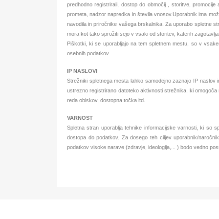
predhodno registrirali, dostop do območij , storitve, promocije
prometa, nadzor napredka in števila vnosov.Uporabnik ima možnos
navodila in priročnike vašega brskalnika. Za uporabo spletne stra
mora kot tako sprožiti sejo v vsaki od storitev, katerih zagotavlja
Piškotki, ki se uporabljajo na tem spletnem mestu, so v vsake
osebnih podatkov.
IP NASLOVI
Strežniki spletnega mesta lahko samodejno zaznajo IP naslov in
ustrezno registrirano datoteko aktivnosti strežnika, ki omogoča 
reda obiskov, dostopna točka itd.
VARNOST
Spletna stran uporablja tehnike informacijske varnosti, ki so
dostopa do podatkov. Za dosego teh ciljev uporabnik/naročnik
podatkov visoke narave (zdravje, ideologija,... ) bodo vedno po