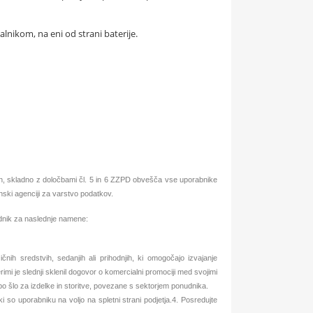
lnikom, na eni od strani baterije.
n, skladno z določbami čl. 5 in 6 ZZPD obvešča vse uporabnike
nski agenciji za varstvo podatkov.
nudnik za naslednje namene:
nih sredstvih, sedanjih ali prihodnjih, ki omogočajo izvajanje
rimi je slednji sklenil dogovor o komercialni promociji med svojimi
o šlo za izdelke in storitve, povezane s sektorjem ponudnika.
ki so uporabniku na voljo na spletni strani podjetja.4. Posredujte