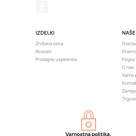
Facebook
IZDELKI
NAŠE
Znižana cena
Dosta
Novosti
Pravno
Prodajne uspešnice
Pogoji
O nas
Varno 
Kontak
Zemlje
Trgovi
Varnostna politika.