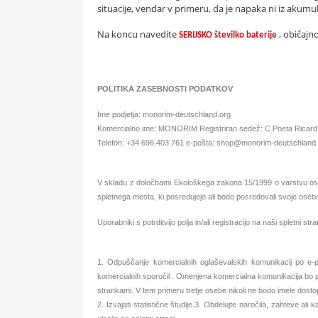
situacije, vendar v primeru, da je napaka ni iz akumu
Na koncu navedite
, običajn
SERIJSKO številko baterije
POLITIKA ZASEBNOSTI PODATKOV
Ime podjetja: monorim-deutschland.org
Komercialno ime: MONORIM Registriran sedež: C Poeta Ricard Sa
Telefon: +34 696.403.761 e-pošta: shop@monorim-deutschland
V skladu z določbami Ekološkega zakona 15/1999 o varstvu ose
spletnega mesta, ki posredujejo ali bodo posredovali svoje osebn
Uporabniki s potrditvijo polja in/ali registracijo na naši splet
1. Odpuščanje komercialnih oglaševalskih komunikacij po e-poš
komercialnih sporočil . Omenjena komercialna komunikacija bo povez
strankami. V tem primeru tretje osebe nikoli ne bodo imele dost
2. Izvajati statistične študije.3. Obdelujte naročila, zahteve al