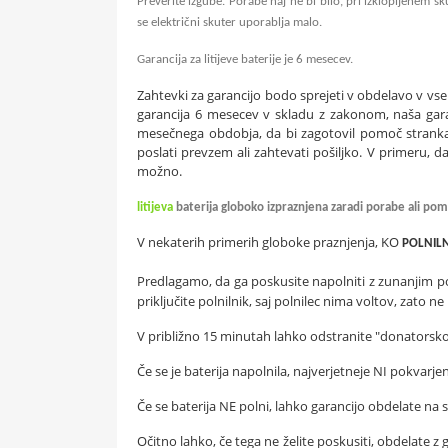
Preverite izgube. Porabe naj ne bi bilo, pri izklopljenem sk
se električni skuter uporablja malo.
Garancija za litijeve baterije je 6 mesecev.
Zahtevki za garancijo bodo sprejeti v obdelavo v vse
garancija 6 mesecev v skladu z zakonom, naša garan
mesečnega obdobja, da bi zagotovil pomoč strankam
poslati prevzem ali zahtevati pošiljko. V primeru, 
možno.
litijeva
baterija globoko izpraznjena zaradi porabe ali po
V nekaterih primerih globoke praznjenja, KO
POLNILN
Predlagamo, da ga poskusite napolniti z zunanjim p
priključite polnilnik, saj polnilec nima voltov, zato 
V približno 15 minutah lahko odstranite "donatorsko" 
Če se je baterija napolnila, najverjetneje NI pokvarje
Če se baterija NE polni, lahko garancijo obdelate na s
Očitno lahko, če tega ne želite poskusiti, obdelate 