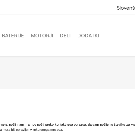
Slovenš
BATERIJE
MOTORJI
DELI
DODATKI
rnete. pošlji
nam
_ an po pošti preko kontaktnega obrazca, da vam pošljemo številko za vračilo ti
 pa mora biti opravljen v roku enega meseca.