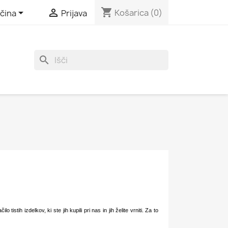
shopping_cart


Košarica
(0)
čina
Prijava
search
stih izdelkov, ki ste jih kupili pri nas in jih želite vrniti. Za to