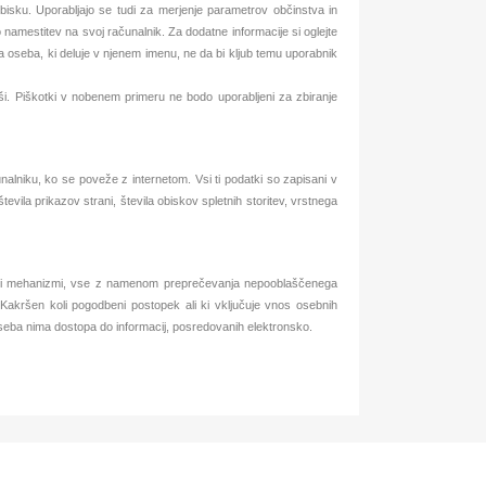
 obisku. Uporabljajo se tudi za merjenje parametrov občinstva in
namestitev na svoj računalnik. Za dodatne informacije si oglejte
tja oseba, ki deluje v njenem imenu, ne da bi kljub temu uporabnik
ši. Piškotki v nobenem primeru ne bodo uporabljeni za zbiranje
alniku, ko se poveže z internetom. Vsi ti podatki so zapisani v
vila prikazov strani, števila obiskov spletnih storitev, vrstnega
grafski mehanizmi, vse z namenom preprečevanja nepooblaščenega
Kakršen koli pogodbeni postopek ali ki vključuje vnos osebnih
 oseba nima dostopa do informacij, posredovanih elektronsko.