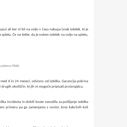
pu) ali ker ni bil na voljo v času nakupa (vsak izdelek, ki je
spletu. Če ne želite, da je noben izdelek na voljo na spletu,
e zahtevo RMA.
je med 6 in 24 meseci, odvisno od izdelka. Garancija pokriva
 drugih okoliščin, ki jih ni mogoče pripisati proizvajalcu.
 incidenta in dobili boste navodila za pošiljanje izdelka
otnem primeru pa ga zamenjamo z novim, brez kakršnih koli