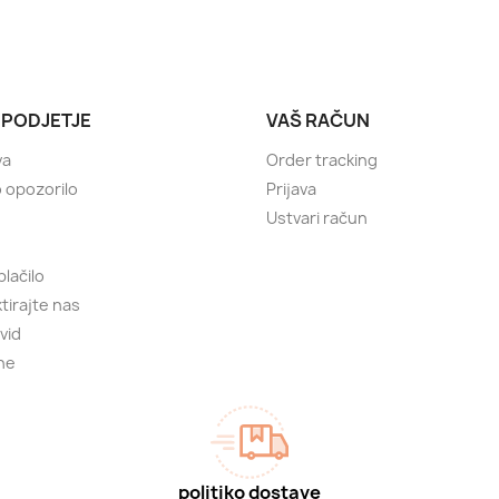
 PODJETJE
VAŠ RAČUN
va
Order tracking
 opozorilo
Prijava
Ustvari račun
plačilo
tirajte nas
vid
ne
politiko dostave