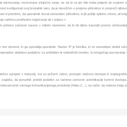
 ali tekmovanja, rezervirana izključno zanje, ne da bi se jim bilo treba prijaviti ob vsakem
t konfigurirati svoj brskalnik tako, da je obveščen o prejemu piškotkov in prepreči njihovo 
ni ni potrebno, da uporabnik dovoli namestitev piškotkov, ki jih pošlje spletno mesto, ali tre
nje zahteva predhodno registracijo ali » prijavo «.
m primeru začasne narave z edinim namenom, da bi bil njihov kasnejši prenos učinkovitej
 ime domene, ki ga uporablja uporabnik. Naslov IP je številka, ki se samodejno dodeli račun
naknadno obdelavo podatkov za pridobitev le statističnih meritev, ki omogočajo poznavanje šte
 splošno sprejete v industriji, kot so požarni zidovi, postopki nadzora dostopa in kripto
 soglaša, da ponudnik pridobi podatke za namene ustrezne avtentikacije kontrol dostopa.
sredovani prek varnega komunikacijskega protokola (Https://,...), na način, da nobena tretja