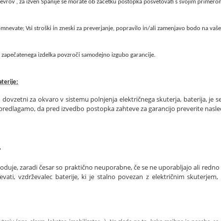
 evrov , za izven Španije se morate ob začetku postopka posvetovati s svojim primerom
domnevate; Vsi stroški in zneski za preverjanje, popravilo in/ali zamenjavo bodo na vaše
 zapečatenega izdelka povzroči samodejno izgubo garancije.
terije:
vzetni za okvaro v sistemu polnjenja električnega skuterja, baterija, je se
ato predlagamo, da pred izvedbo postopka zahteve za garancijo preverite nasle
?
oduje, zaradi česar so praktično neuporabne, če se ne uporabljajo ali redno po
evati, vzdrževalec baterije, ki je stalno povezan z električnim skuterjem,