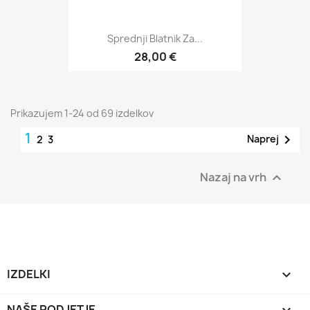
Sprednji Blatnik Za...
28,00 €
Prikazujem 1-24 od 69 izdelkov
1

Naprej
2
3
Nazaj na vrh

IZDELKI

NAŠE PODJETJE