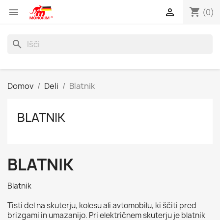
shopping_cart


(0)
search
Domov
Deli
Blatnik
BLATNIK
BLATNIK
Blatnik
Tisti del na skuterju, kolesu ali avtomobilu, ki ščiti pred
brizgami in umazanijo. Pri električnem skuterju je blatnik