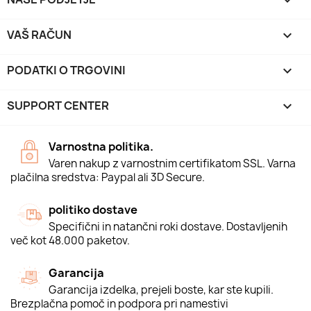

VAŠ RAČUN

PODATKI O TRGOVINI
keyboard_arrow_down
SUPPORT CENTER

Varnostna politika.
Varen nakup z varnostnim certifikatom SSL. Varna
plačilna sredstva: Paypal ali 3D Secure.
politiko dostave
Specifični in natančni roki dostave. Dostavljenih
več kot 48.000 paketov.
Garancija
Garancija izdelka, prejeli boste, kar ste kupili.
Brezplačna pomoč in podpora pri namestivi