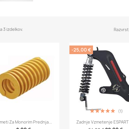
a 3 izdelkov.
Razvrst
-25,00 €
(1)
Hitri ogled
Hitri ogled


meti Za Monorim Prednja...
Zadnje Vzmetenje ESPARTS