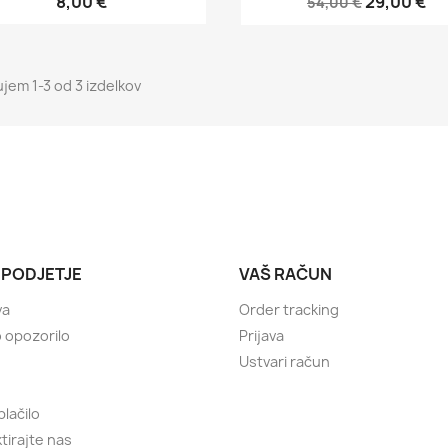
8,00 €
29,00 €
54,00 €
ujem 1-3 od 3 izdelkov
 PODJETJE
VAŠ RAČUN
va
Order tracking
 opozorilo
Prijava
Ustvari račun
plačilo
tirajte nas