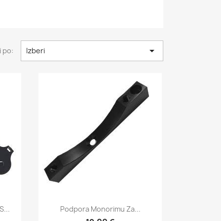

i po:
Izberi
Hitri ogled

...
Podpora Monorimu Za...