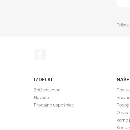
Prikaz
Facebook
IZDELKI
NAŠE
Znižana cena
Dosta
Novosti
Pravno
Prodajne uspešnice
Pogoji
O nas
Varno 
Kontak