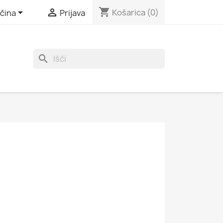
shopping_cart


Košarica
(0)
čina
Prijava
search