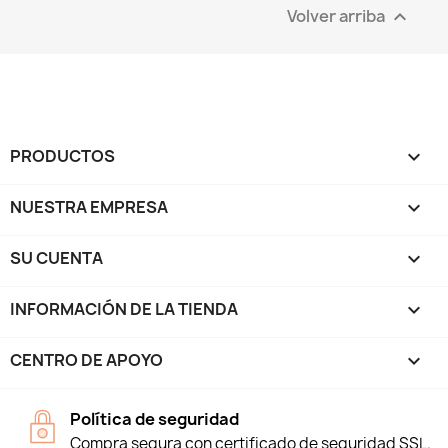
Volver arriba

PRODUCTOS

NUESTRA EMPRESA

SU CUENTA

INFORMACIÓN DE LA TIENDA
keyboard_arrow_down
CENTRO DE APOYO

Política de seguridad
Compra segura con certificado de seguridad SSL.