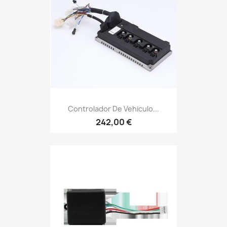
Controlador De Vehiculo...
242,00 €