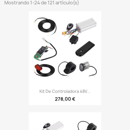
Mostrando 1-24 de 121 artículo(s)
Kit De Controladora 48V...
278,00 €