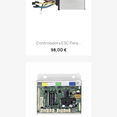
Controladora ESC Para...
98,00 €