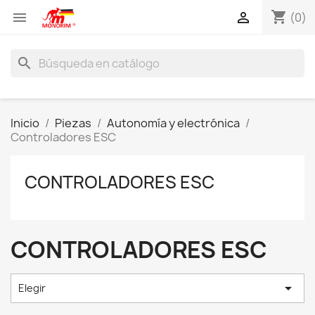
shopping_cart


(0)
search
Inicio
Piezas
Autonomía y electrónica
Controladores ESC
CONTROLADORES ESC
CONTROLADORES ESC

Elegir