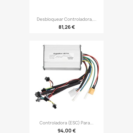
Desbloquear Controladora,...
81,26 €
Controladora (ESC) Para...
94,00 €