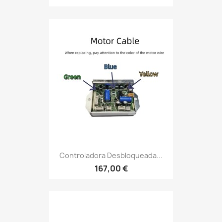
Controladora Desbloqueada...
167,00 €