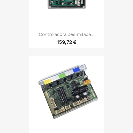
Controladora Deslimitada...
159,72 €