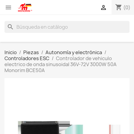
shopping_cart


(0)
search
Inicio
Piezas
Autonomía y electrónica
Controladores ESC
Controlador de vehiculo
electrico de onda sinusoidal 36V-72V 3000W 50A
Monorim BCE50A