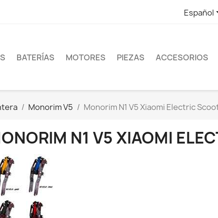
Español
ES
BATERÍAS
MOTORES
PIEZAS
ACCESORIOS
ntera
Monorim V5
Monorim N1 V5 Xiaomi Electric Scoo
ONORIM N1 V5 XIAOMI ELE