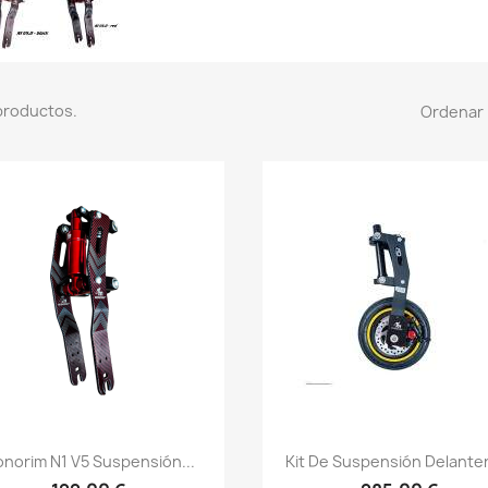
productos.
Ordenar 
Vista rápida
Vista rápida


norim N1 V5 Suspensión...
Kit De Suspensión Delanter