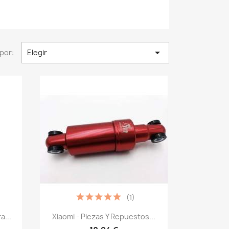

por:
Elegir
(1)
Vista rápida

a...
Xiaomi - Piezas Y Repuestos...