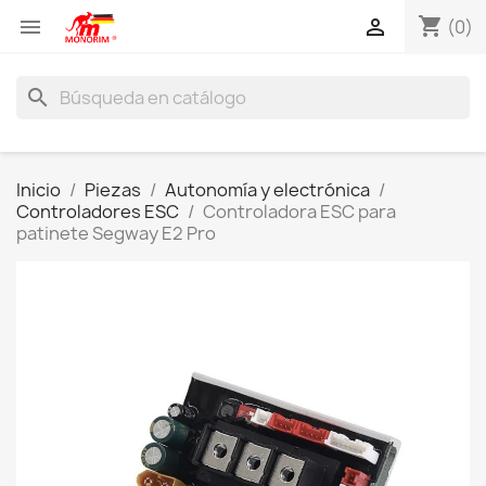
shopping_cart


(0)
search
Inicio
Piezas
Autonomía y electrónica
Controladores ESC
Controladora ESC para
patinete Segway E2 Pro