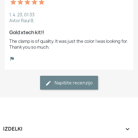
1. 4. 23, 01:33
Avtor Raul B.
Gold xtech kit!!
The clamp is of quality. It was just the color I was looking for. 
Napišite recenzijo
IZDELKI
