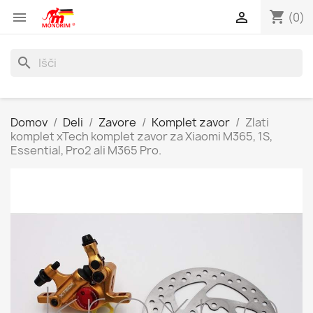
shopping_cart


(0)
search
Domov
Deli
Zavore
Komplet zavor
Zlati
komplet xTech komplet zavor za Xiaomi M365, 1S,
Essential, Pro2 ali M365 Pro.