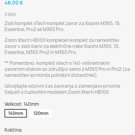
48,00 €
Z DDV
Zlati komplet xTech komplet zavor za Xiaomi M365, 1S,
Essential, Pro2 ali M365 Pro.
Zoom Xtech HB100 kompleten komplet za namestitev
zavor v zlati barvi za električne rolke Xiaomi M365, 1S,
Essential, M365 Pro2 in M365 Pro.
** Pomembno: kompleti xtech s 140-milimetrskim
zavornim diskom so združljivi samo z M365 Pro in Pro2 (za
namestitev so morda potrebni distančniki)
Izboljšajte odzivni čas zaviranja z zamenjavo prvotne
čeljusti s čudovitim modelom Zoom Xtech HB100.
Velikost: 140mm
140mm
120mm
Količina