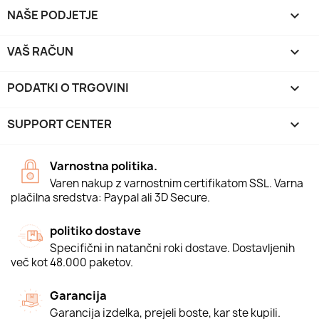
NAŠE PODJETJE

VAŠ RAČUN

PODATKI O TRGOVINI
keyboard_arrow_down
SUPPORT CENTER

Varnostna politika.
Varen nakup z varnostnim certifikatom SSL. Varna
plačilna sredstva: Paypal ali 3D Secure.
politiko dostave
Specifični in natančni roki dostave. Dostavljenih
več kot 48.000 paketov.
Garancija
Garancija izdelka, prejeli boste, kar ste kupili.