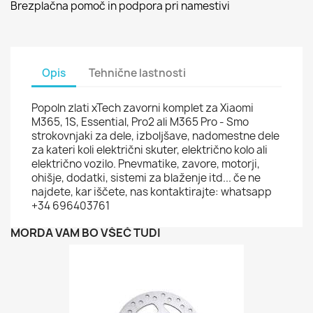
Brezplačna pomoč in podpora pri namestivi
Opis
Tehnične lastnosti
Popoln zlati xTech zavorni komplet za Xiaomi
M365, 1S, Essential, Pro2 ali M365 Pro - Smo
strokovnjaki za dele, izboljšave, nadomestne dele
za kateri koli električni skuter, električno kolo ali
električno vozilo. Pnevmatike, zavore, motorji,
ohišje, dodatki, sistemi za blaženje itd... če ne
najdete, kar iščete, nas kontaktirajte: whatsapp
+34 696403761
MORDA VAM BO VŠEČ TUDI