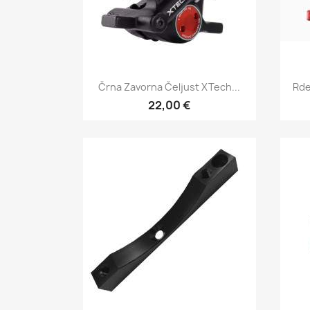
Hitri ogled

Črna Zavorna Čeljust XTech...
Rde
22,00 €