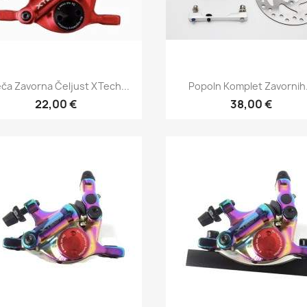
Hitri ogled
Hitri ogled


ča Zavorna Čeljust XTech...
Popoln Komplet Zavornih.
22,00 €
38,00 €