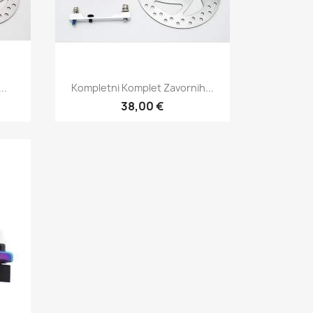
Hitri ogled

..
Kompletni Komplet Zavornih...
38,00 €