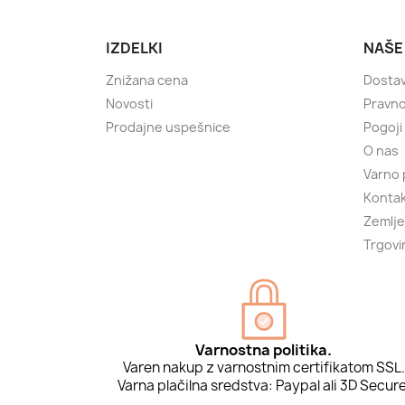
IZDELKI
NAŠE
Znižana cena
Dosta
Novosti
Pravno
Prodajne uspešnice
Pogoji
O nas
Varno 
Kontak
Zemlje
Trgovi
Varnostna politika.
Varen nakup z varnostnim certifikatom SSL.
Varna plačilna sredstva: Paypal ali 3D Secure