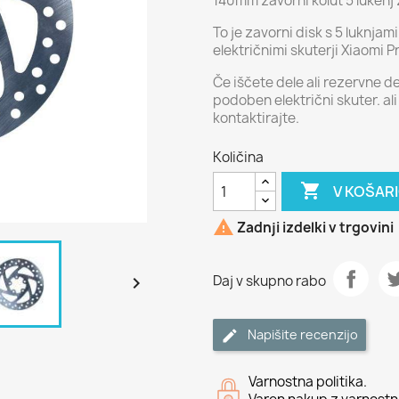
140mm zavorni kolut 5 lukenj 
To je zavorni disk s 5 luknjam
električnimi skuterji Xiaomi Pr
Če iščete dele ali rezervne del
podoben električni skuter. ali
kontaktirajte.
Količina

V KOŠAR

Zadnji izdelki v trgovini
Daj v skupno rabo

Napišite recenzijo
Varnostna politika.