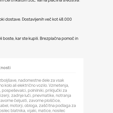
m certifikatom SSL. Varna plačilna sredstva:
roki dostave. Dostavljenih več kot 48.000
li boste, kar ste kupili. Brezplačna pomoč in
tnosti
 izboljšave, nadomestne dele za vsak
čno kolo ali električno vozilo. Vzmetenja,
i, pospeševalci, polnilniki, priključki za
izerji, zadnje luči, pnevmatike, notranja
avorne čeljusti, zavorne ploščice,
kabel, motorji, obloga, zaščitna podlaga za
osilec blatnika, vijaki, matice, nosilec