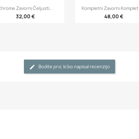
Hitri ogled
Hitri ogled


hrome Zavorni Čeljusti...
Kompletni Zavorni Komplet 
32,00 €
48,00 €
Bodite prvi, ki bo napisal recenzijo