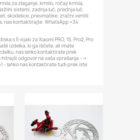
rmila za zlaganje, krmilo, ročaji krmila,
ažilni sistemi, zadnja luč, prednja luč,
let, skodelice, pnevmatike, zračni ventili
ga, nas kontaktirajte: WhatsApp +34
ska s 5 vijaki za Xiaomi PRO, 1S, Pro2, Pro
šli izdelka, ki ga iščete, ali imate
delku, nas lahko kontaktirate prek
hitrejši odgovor na vaša vprašanja -->
 lahko nas kontaktirate tudi prek iste