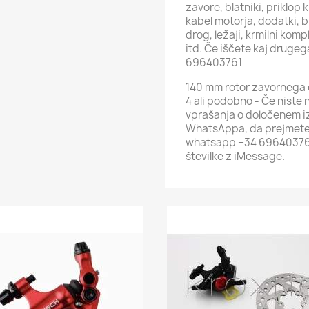
zavore, blatniki, priklop k
kabel motorja, dodatki, bl
drog, ležaji, krmilni komp
itd. Če iščete kaj druge
696403761
140 mm rotor zavornega di
4 ali podobno - Če niste na
vprašanja o določenem iz
WhatsAppa, da prejmete 
whatsapp +34 696403761 -
številke z iMessage.