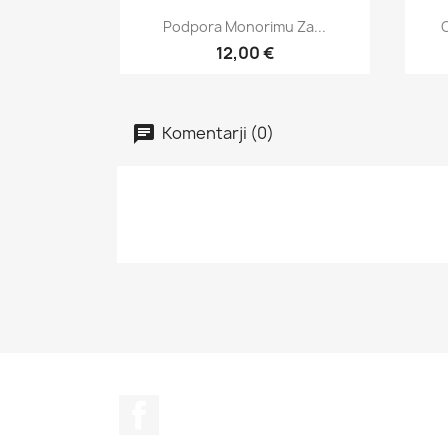
Hitri ogled

Podpora Monorimu Za...
C
12,00 €
Komentarji (0)
Facebook