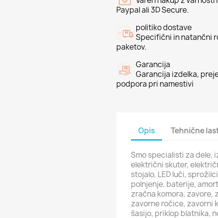
Varen nakup z varnostni
Paypal ali 3D Secure.
politiko dostave
Specifični in natančni 
paketov.
Garancija
Garancija izdelka, preje
podpora pri namestivi
Opis
Tehnične las
Smo specialisti za dele,
električni skuter, elektri
stojalo, LED luči, sprožilc
polnjenje, baterije, amort
zračna komora, zavore, z
zavorne ročice, zavorni 
šasijo, priklop blatnika, n