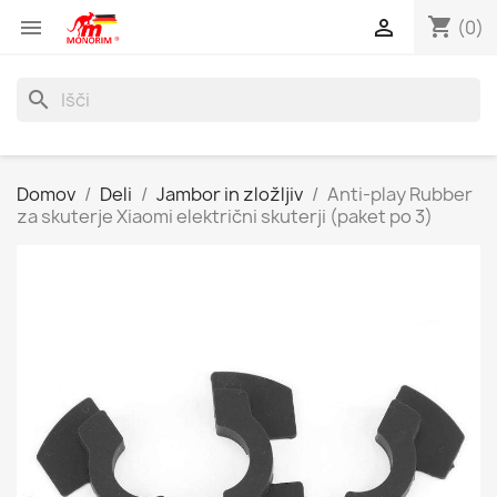
shopping_cart


(0)
search
Domov
Deli
Jambor in zložljiv
Anti-play Rubber
za skuterje Xiaomi električni skuterji (paket po 3)