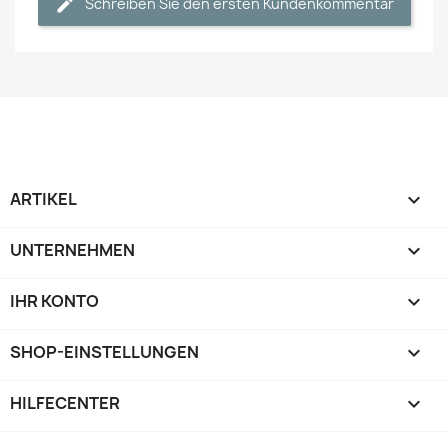
Schreiben Sie den ersten Kundenkommentar
ARTIKEL

UNTERNEHMEN

IHR KONTO

SHOP-EINSTELLUNGEN
keyboard_arrow_down
HILFECENTER
