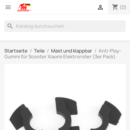
shopping_cart


(0)
search
Startseite
Teile
Mast und klappbar
Anti-Play-
Gummi für Scooter Xiaomi Elektroroller (3er Pack)