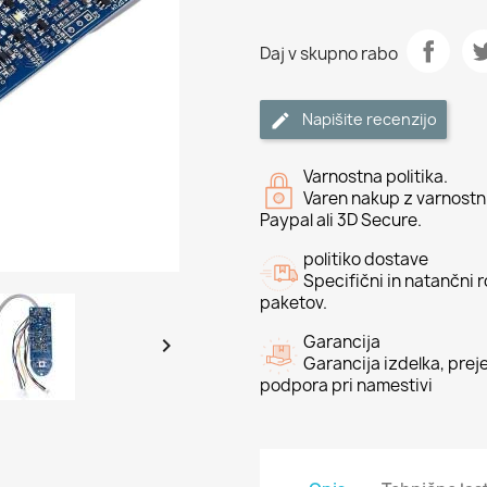
Daj v skupno rabo
Napišite recenzijo
Varnostna politika.
Varen nakup z varnostni
Paypal ali 3D Secure.
politiko dostave
Specifični in natančni 
paketov.
Garancija

Garancija izdelka, preje
podpora pri namestivi