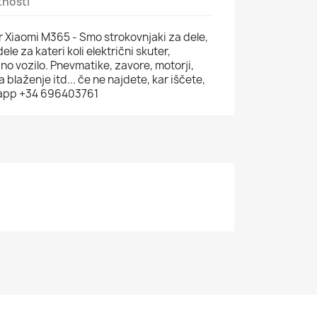
tnosti
r Xiaomi M365 - Smo strokovnjaki za dele,
le za kateri koli električni skuter,
ično vozilo. Pnevmatike, zavore, motorji,
a blaženje itd... če ne najdete, kar iščete,
sapp +34 696403761