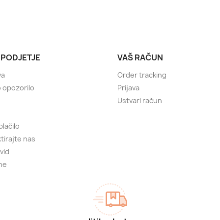
 PODJETJE
VAŠ RAČUN
va
Order tracking
 opozorilo
Prijava
Ustvari račun
plačilo
tirajte nas
vid
ne