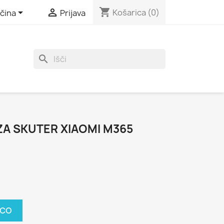
shopping_cart


Košarica
(0)
čina
Prijava
search
ZA SKUTER XIAOMI M365
ICO