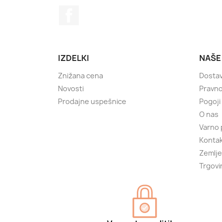
Facebook
IZDELKI
NAŠE
Znižana cena
Dosta
Novosti
Pravno
Prodajne uspešnice
Pogoji
O nas
Varno 
Kontak
Zemlje
Trgovi