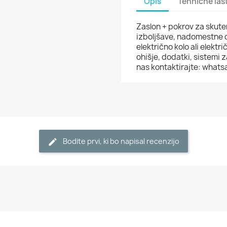
Opis
Tehnične las
Zaslon + pokrov za skute
izboljšave, nadomestne de
električno kolo ali elektr
ohišje, dodatki, sistemi z
nas kontaktirajte: what
Bodite prvi, ki bo napisal recenzijo