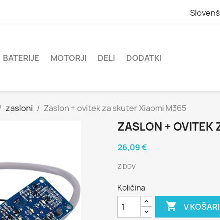
Slovenš
BATERIJE
MOTORJI
DELI
DODATKI
zasloni
Zaslon + ovitek za skuter Xiaomi M365
ZASLON + OVITEK 
26,09 €
Z DDV
Količina

V KOŠAR