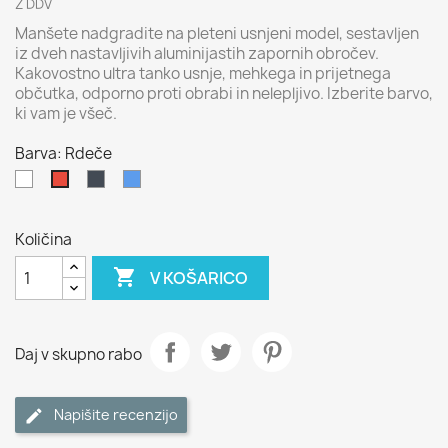
Z DDV
Manšete nadgradite na pleteni usnjeni model, sestavljen
iz dveh nastavljivih aluminijastih zapornih obročev.
Kakovostno ultra tanko usnje, mehkega in prijetnega
občutka, odporno proti obrabi in nelepljivo. Izberite barvo,
ki vam je všeč.
Barva: Rdeče
Bela
Črno
Modro
Rdeče
Količina

V KOŠARICO
Daj v skupno rabo
Napišite recenzijo