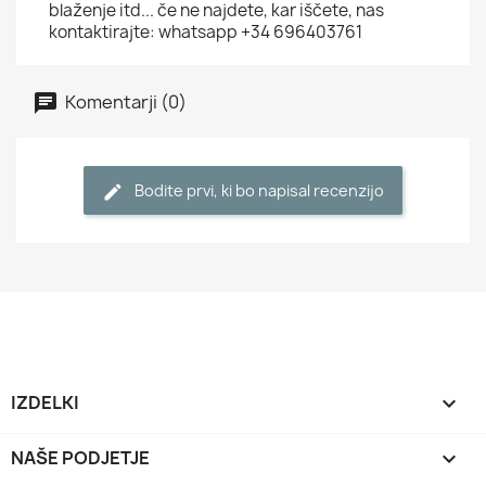
blaženje itd... če ne najdete, kar iščete, nas
kontaktirajte: whatsapp +34 696403761
Komentarji (0)
Bodite prvi, ki bo napisal recenzijo
IZDELKI

NAŠE PODJETJE
