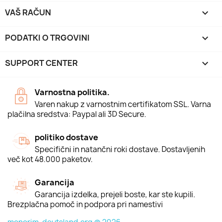
VAŠ RAČUN

PODATKI O TRGOVINI
keyboard_arrow_down
SUPPORT CENTER

Varnostna politika.
Varen nakup z varnostnim certifikatom SSL. Varna
plačilna sredstva: Paypal ali 3D Secure.
politiko dostave
Specifični in natančni roki dostave. Dostavljenih
več kot 48.000 paketov.
Garancija
Garancija izdelka, prejeli boste, kar ste kupili.
Brezplačna pomoč in podpora pri namestivi