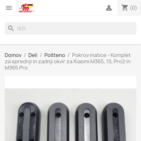
shopping_cart


(0)
search
Domov
Deli
Pošteno
Pokrov matice - Komplet
za sprednji in zadnji okvir za Xiaomi M365, 1S, Pro2 in
M365 Pro