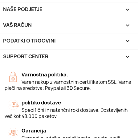
NAŠE PODJETJE

VAŠ RAČUN

PODATKI O TRGOVINI
keyboard_arrow_down
SUPPORT CENTER

Varnostna politika.
Varen nakup z varnostnim certifikatom SSL. Varna
plačilna sredstva: Paypal ali 3D Secure.
politiko dostave
Specifični in natančni roki dostave. Dostavljenih
več kot 48.000 paketov.
Garancija