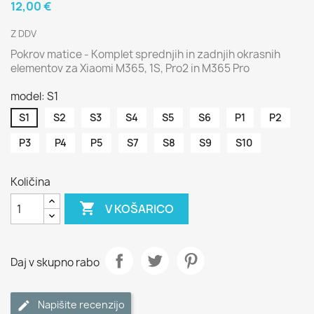
12,00 €
Z DDV
Pokrov matice - Komplet sprednjih in zadnjih okrasnih
elementov za Xiaomi M365, 1S, Pro2 in M365 Pro
model: S1
S1
S2
S3
S4
S5
S6
P1
P2
P3
P4
P5
S7
S8
S9
S10
Količina

V KOŠARICO
Daj v skupno rabo
Napišite recenzijo