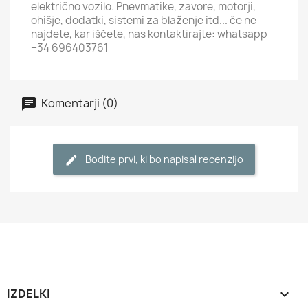
električno vozilo. Pnevmatike, zavore, motorji,
ohišje, dodatki, sistemi za blaženje itd... če ne
najdete, kar iščete, nas kontaktirajte: whatsapp
+34 696403761
Komentarji (0)
Bodite prvi, ki bo napisal recenzijo
IZDELKI
