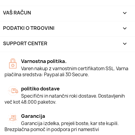
VAŠ RAČUN

PODATKI O TRGOVINI
keyboard_arrow_down
SUPPORT CENTER

Varnostna politika.
Varen nakup z varnostnim certifikatom SSL. Varna
plačilna sredstva: Paypal ali 3D Secure.
politiko dostave
Specifični in natančni roki dostave. Dostavljenih
več kot 48.000 paketov.
Garancija
Garancija izdelka, prejeli boste, kar ste kupili.
Brezplačna pomoč in podpora pri namestivi