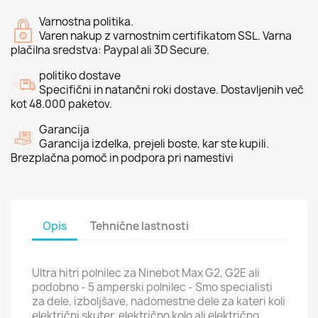
Varnostna politika.
Varen nakup z varnostnim certifikatom SSL. Varna
plačilna sredstva: Paypal ali 3D Secure.
politiko dostave
Specifični in natančni roki dostave. Dostavljenih več
kot 48.000 paketov.
Garancija
Garancija izdelka, prejeli boste, kar ste kupili.
Brezplačna pomoč in podpora pri namestivi
Opis
Tehnične lastnosti
Ultra hitri polnilec za Ninebot Max G2, G2E ali
podobno - 5 amperski polnilec - Smo specialisti
za dele, izboljšave, nadomestne dele za kateri koli
električni skuter, električno kolo ali električno