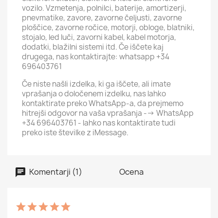
vozilo. Vzmetenja, polnilci, baterije, amortizerji,
pnevmatike, zavore, zavorne čeljusti, zavorne
ploščice, zavorne ročice, motorji, obloge, blatniki,
stojalo, led luči, zavorni kabel, kabel motorja,
dodatki, blažilni sistemi itd. Če iščete kaj
drugega, nas kontaktirajte: whatsapp +34
696403761
Če niste našli izdelka, ki ga iščete, ali imate
vprašanja o določenem izdelku, nas lahko
kontaktirate preko WhatsApp-a, da prejmemo
hitrejši odgovor na vaša vprašanja --> WhatsApp
+34 696403761 - lahko nas kontaktirate tudi
preko iste številke z iMessage.
Komentarji (1)
Ocena