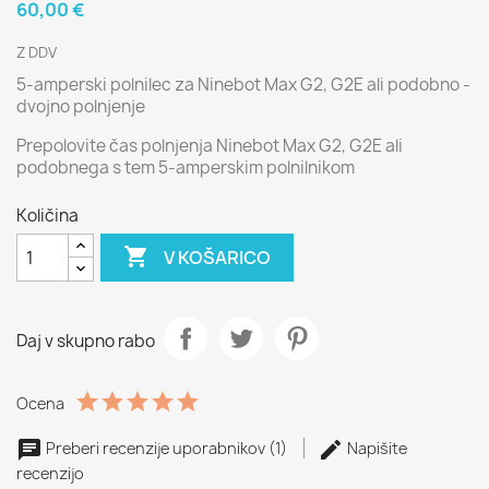
60,00 €
Z DDV
5-amperski polnilec za Ninebot Max G2, G2E ali podobno -
dvojno polnjenje
Prepolovite čas polnjenja Ninebot Max G2, G2E ali
podobnega s tem 5-amperskim polnilnikom
Količina

V KOŠARICO
Daj v skupno rabo
Ocena
Preberi recenzije uporabnikov (1)
Napišite
recenzijo