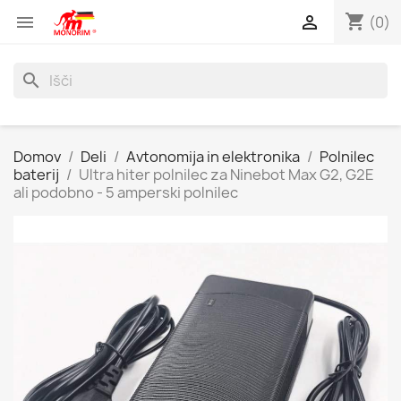
shopping_cart


(0)
search
Domov
Deli
Avtonomija in elektronika
Polnilec
baterij
Ultra hiter polnilec za Ninebot Max G2, G2E
ali podobno - 5 amperski polnilec