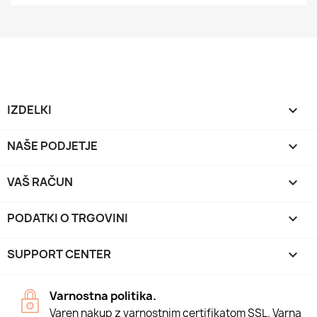
IZDELKI

NAŠE PODJETJE

VAŠ RAČUN

PODATKI O TRGOVINI
keyboard_arrow_down
SUPPORT CENTER

Varnostna politika.
Varen nakup z varnostnim certifikatom SSL. Varna