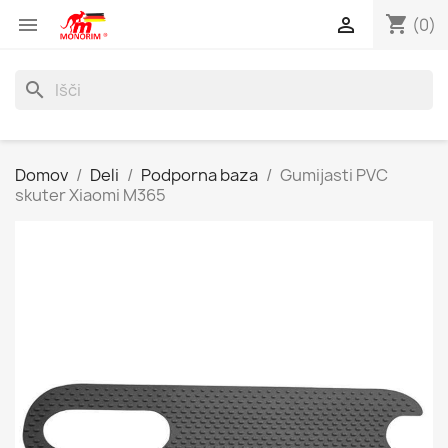
shopping_cart


(0)
search
Domov
Deli
Podporna baza
Gumijasti PVC
skuter Xiaomi M365