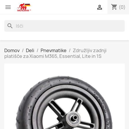
shopping_cart


(0)
search
Domov
Deli
Pnevmatike
Združljiv zadnji
platišče za Xiaomi M365, Essential, Lite in 1S