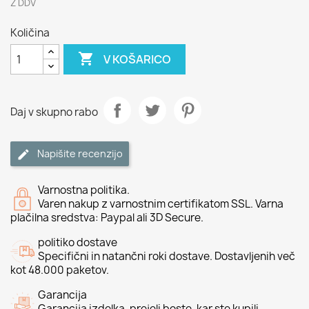
Z DDV
Količina

V KOŠARICO
Daj v skupno rabo
Napišite recenzijo
Varnostna politika.
Varen nakup z varnostnim certifikatom SSL. Varna
plačilna sredstva: Paypal ali 3D Secure.
politiko dostave
Specifični in natančni roki dostave. Dostavljenih več
kot 48.000 paketov.
Garancija
Garancija izdelka, prejeli boste, kar ste kupili.