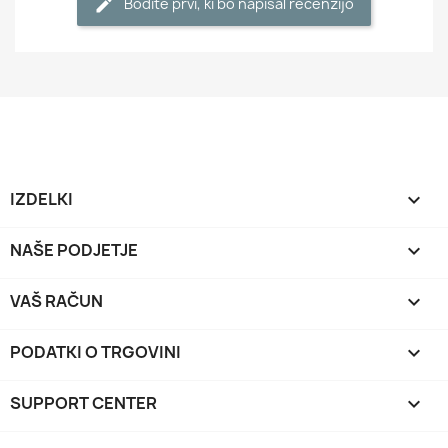
Bodite prvi, ki bo napisal recenzijo
IZDELKI

NAŠE PODJETJE

VAŠ RAČUN

PODATKI O TRGOVINI
keyboard_arrow_down
SUPPORT CENTER
