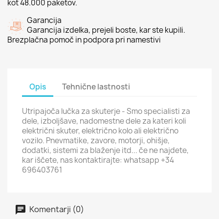
kot 48.000 paketov.
Garancija
Garancija izdelka, prejeli boste, kar ste kupili.
Brezplačna pomoč in podpora pri namestivi
Opis
Tehnične lastnosti
Utripajoča lučka za skuterje - Smo specialisti za
dele, izboljšave, nadomestne dele za kateri koli
električni skuter, električno kolo ali električno
vozilo. Pnevmatike, zavore, motorji, ohišje,
dodatki, sistemi za blaženje itd... če ne najdete,
kar iščete, nas kontaktirajte: whatsapp +34
696403761
Komentarji (0)