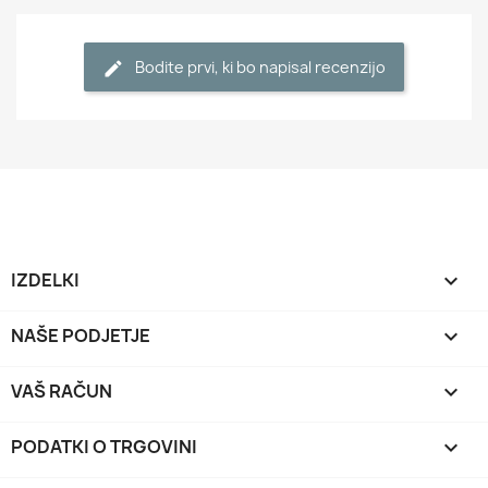
Bodite prvi, ki bo napisal recenzijo
IZDELKI

NAŠE PODJETJE

VAŠ RAČUN

PODATKI O TRGOVINI
keyboard_arrow_down