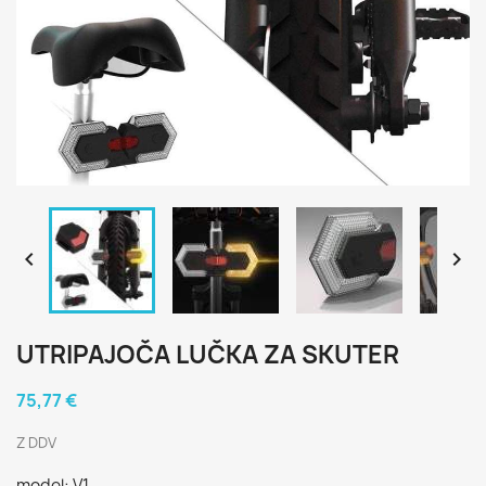


UTRIPAJOČA LUČKA ZA SKUTER
75,77 €
Z DDV
model: V1