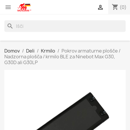
shopping_cart


(0)
search
Domov
Deli
Krmilo
Pokrov armaturne plošče /
Nadzorna plošča / krmilo BLE za Ninebot Max G30,
G30D ali G30LP