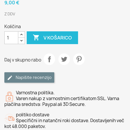
9,00 €
Z DDV
Količina

V KOŠARICO
Daj v skupno rabo
Napišite recenzijo
Varnostna politika.
Varen nakup z varnostnim certifikatom SSL. Varna
plačilna sredstva: Paypal ali 3D Secure.
politiko dostave
Specifični in natančni roki dostave. Dostavljenih več
kot 48.000 paketov.