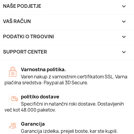
NAŠE PODJETJE

VAŠ RAČUN

PODATKI O TRGOVINI
keyboard_arrow_down
SUPPORT CENTER

Varnostna politika.
Varen nakup z varnostnim certifikatom SSL. Varna
plačilna sredstva: Paypal ali 3D Secure.
politiko dostave
Specifični in natančni roki dostave. Dostavljenih
več kot 48.000 paketov.
Garancija
Garancija izdelka, prejeli boste, kar ste kupili.