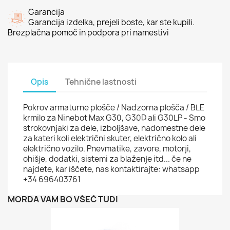
Garancija
Garancija izdelka, prejeli boste, kar ste kupili.
Brezplačna pomoč in podpora pri namestivi
Opis
Tehnične lastnosti
Pokrov armaturne plošče / Nadzorna plošča / BLE
krmilo za Ninebot Max G30, G30D ali G30LP - Smo
strokovnjaki za dele, izboljšave, nadomestne dele
za kateri koli električni skuter, električno kolo ali
električno vozilo. Pnevmatike, zavore, motorji,
ohišje, dodatki, sistemi za blaženje itd... če ne
najdete, kar iščete, nas kontaktirajte: whatsapp
+34 696403761
MORDA VAM BO VŠEČ TUDI