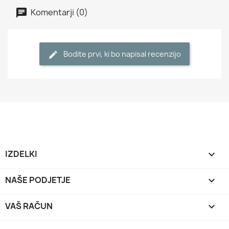
Komentarji (0)
Bodite prvi, ki bo napisal recenzijo
IZDELKI

NAŠE PODJETJE

VAŠ RAČUN
