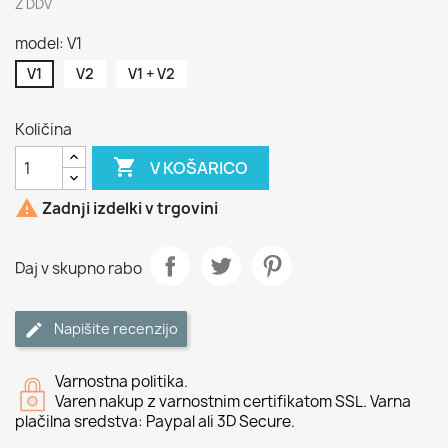
Z DDV
model: V1
V1
V2
V1 + V2
Količina

V KOŠARICO

Zadnji izdelki v trgovini
Daj v skupno rabo
Napišite recenzijo
Varnostna politika.
Varen nakup z varnostnim certifikatom SSL. Varna
plačilna sredstva: Paypal ali 3D Secure.