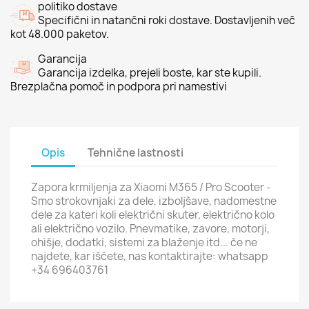
politiko dostave
Specifični in natančni roki dostave. Dostavljenih več
kot 48.000 paketov.
Garancija
Garancija izdelka, prejeli boste, kar ste kupili.
Brezplačna pomoč in podpora pri namestivi
Opis
Tehnične lastnosti
Zapora krmiljenja za Xiaomi M365 / Pro Scooter -
Smo strokovnjaki za dele, izboljšave, nadomestne
dele za kateri koli električni skuter, električno kolo
ali električno vozilo. Pnevmatike, zavore, motorji,
ohišje, dodatki, sistemi za blaženje itd... če ne
najdete, kar iščete, nas kontaktirajte: whatsapp
+34 696403761