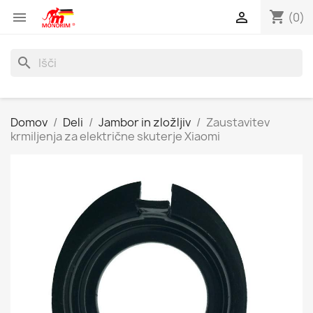
shopping_cart


(0)
search
Domov
Deli
Jambor in zložljiv
Zaustavitev
krmiljenja za električne skuterje Xiaomi