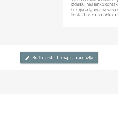
izdelku, nas lahko kont
hitrejši odgovor na vaš
kontaktirate nas lahko tu
Bodite prvi, ki bo napisal recenzijo