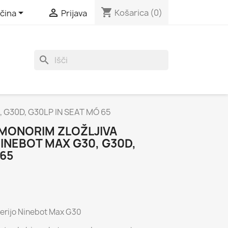
shopping_cart


Košarica
(0)
čina
Prijava
search
0, G30D, G30LP IN SEAT MÓ 65
MONORIM ZLOŽLJIVA
INEBOT MAX G30, G30D,
 65
 serijo Ninebot Max G30