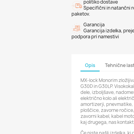
politiko dostave
Specifični in natančni 
paketov.
Garancija
Garancija izdelka, preje
podpora pri namestivi
Opis
Tehnične las
MX-lock Monorim zložljiv
G30D in G30LP. Visokokak
dele, izboljšave, nadomes
električno kolo ali elektri
amortizerji, pnevmatike, 
ploščice, zavorne ročice, 
zavorni kabel, kabel motor
kaj drugega, nas kontak
Če niste našli izdelka, k