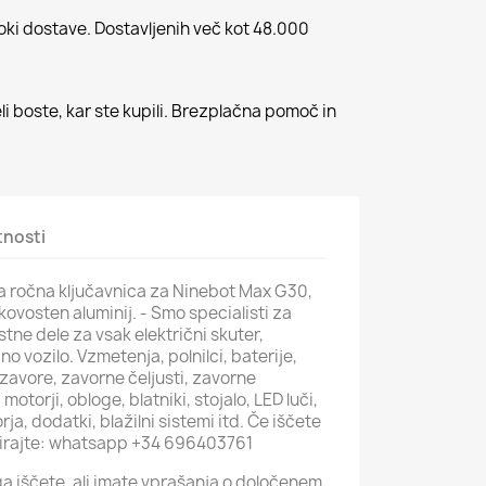
roki dostave. Dostavljenih več kot 48.000
li boste, kar ste kupili. Brezplačna pomoč in
tnosti
a ročna ključavnica za Ninebot Max G30,
ovosten aluminij. - Smo specialisti za
tne dele za vsak električni skuter,
čno vozilo. Vzmetenja, polnilci, baterije,
zavore, zavorne čeljusti, zavorne
motorji, obloge, blatniki, stojalo, LED luči,
ja, dodatki, blažilni sistemi itd. Če iščete
tirajte: whatsapp +34 696403761
i ga iščete, ali imate vprašanja o določenem