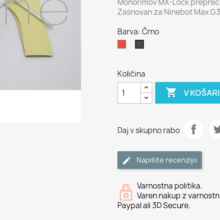
Monorimov MX-Lock preprečuj
Zasnovan za Ninebot Max G30
Barva: Črno
Rdeče
Črno
Količina

V KOŠAR
Daj v skupno rabo
Napišite recenzijo
Varnostna politika.
Varen nakup z varnostni
Paypal ali 3D Secure.