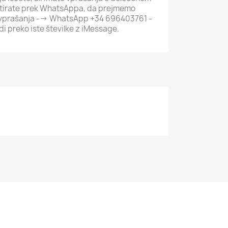
aktirate prek WhatsAppa, da prejmemo
a vprašanja --> WhatsApp +34 696403761 -
di preko iste številke z iMessage.