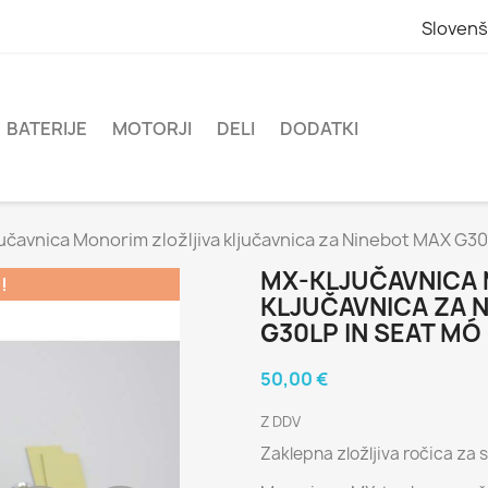
Slovenš
BATERIJE
MOTORJI
DELI
DODATKI
učavnica Monorim zložljiva ključavnica za Ninebot MAX G3
MX-KLJUČAVNICA 
!
KLJUČAVNICA ZA N
G30LP IN SEAT MÓ
50,00 €
Z DDV
Zaklepna zložljiva ročica za