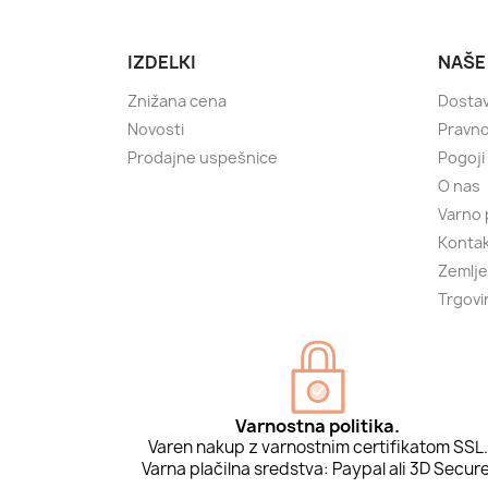
IZDELKI
NAŠE
Znižana cena
Dosta
Novosti
Pravno
Prodajne uspešnice
Pogoji
O nas
Varno 
Kontak
Zemlje
Trgovi
Varnostna politika.
Varen nakup z varnostnim certifikatom SSL.
Varna plačilna sredstva: Paypal ali 3D Secure