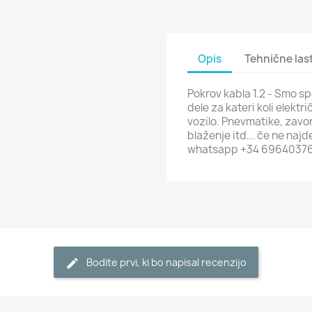
Opis
Tehnične las
Pokrov kabla 1.2 - Smo sp
dele za kateri koli elektri
vozilo. Pnevmatike, zavor
blaženje itd... če ne najd
whatsapp +34 6964037
Bodite prvi, ki bo napisal recenzijo