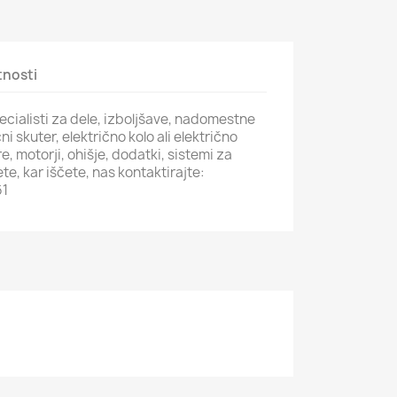
tnosti
ecialisti za dele, izboljšave, nadomestne
čni skuter, električno kolo ali električno
e, motorji, ohišje, dodatki, sistemi za
ete, kar iščete, nas kontaktirajte:
61