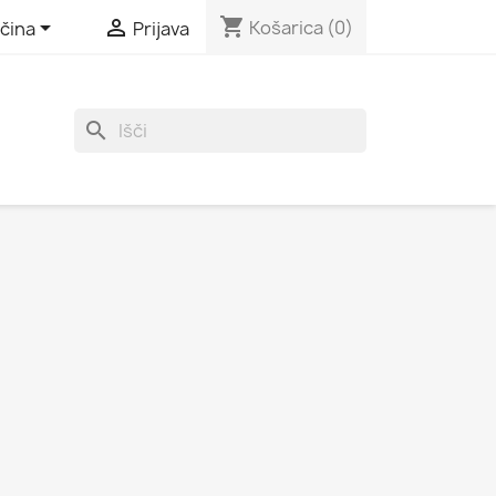
shopping_cart


Košarica
(0)
čina
Prijava
search
o