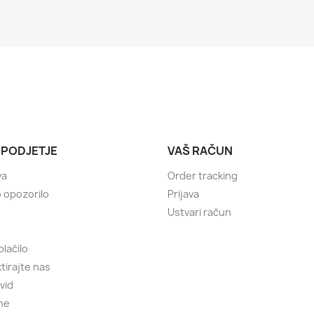
 PODJETJE
VAŠ RAČUN
va
Order tracking
 opozorilo
Prijava
Ustvari račun
plačilo
tirajte nas
vid
ne