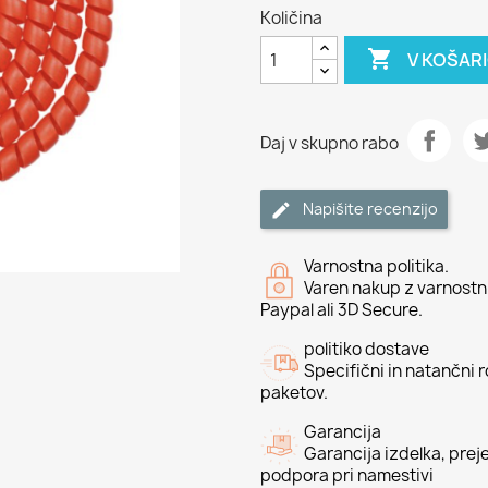
Količina

V KOŠAR
Daj v skupno rabo
Napišite recenzijo
Varnostna politika.
Varen nakup z varnostni
Paypal ali 3D Secure.
politiko dostave
Specifični in natančni 
paketov.
Garancija
Garancija izdelka, preje
podpora pri namestivi