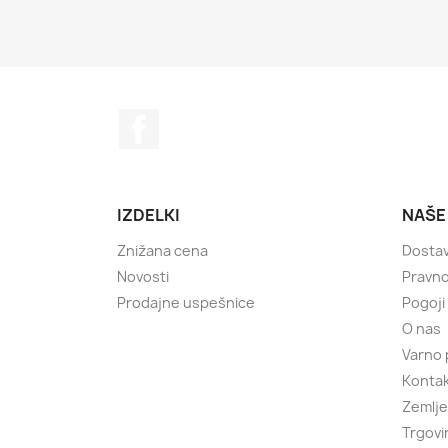
Facebook
IZDELKI
NAŠE
Znižana cena
Dosta
Novosti
Pravno
Prodajne uspešnice
Pogoji
O nas
Varno 
Kontak
Zemlje
Trgovi