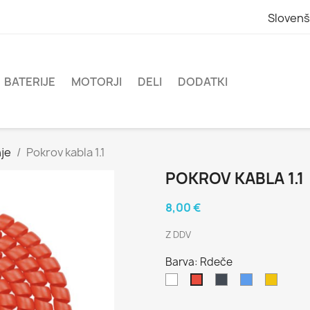
Slovenš
BATERIJE
MOTORJI
DELI
DODATKI
nje
Pokrov kabla 1.1
POKROV KABLA 1.1
8,00 €
Z DDV
Barva: Rdeče
Bela
Črno
Modro
Rumen
Rdeče