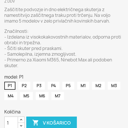
Z DDV
Zaščitite podvozje in dno električnega skuterja z
namestitvijo zaščitnega traku proti trčenju. Na voljo
imamo 5 modelov v zelo privlačnih kovinskih barvah.
Značilnosti:
- Izdelana iz visokokakovostnih materialov, odporna proti
obrabi in trpežna.
- Ščiti skuter pred praskami.
- Samolepilna, izjemna zmogljivost.
- Primerno za Xiaomi M365, Ninebot Max ali podoben
skuter.
model: P1
P1
P2
P3
P4
P5
M1
M2
M3
M4
M5
M6
M7
Količina

V KOŠARICO