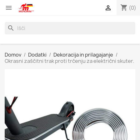
shopping_cart


(0)
search
Domov
Dodatki
Dekoracija in prilagajanje
Okrasni zaščitni trak proti trčenju za električni skuter.