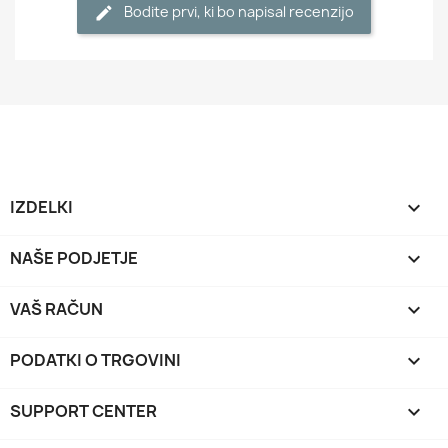
Bodite prvi, ki bo napisal recenzijo
IZDELKI

NAŠE PODJETJE

VAŠ RAČUN

PODATKI O TRGOVINI
keyboard_arrow_down
SUPPORT CENTER
