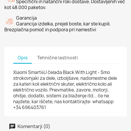
Specifični in natančni roki dostave. Dostavljenih več
kot 48.000 paketov.
Garancija
Garancija izdelka, prejeli boste, kar ste kupili.
Brezplačna pomoč in podpora pri namestivi
Opis
Tehnične lastnosti
Xiaomi Smart4U čelada Black With Light - Smo
strokovnjaki za dele, izboljšave, nadomestne dele
za kateri koli električni skuter, električno kolo ali
električno vozilo. Pnevmatike, zavore, motorji,
ohišje, dodatki, sistemi za blaženje itd... če ne
najdete, kar iščete, nas kontaktirajte: whatsapp
+34 696403761
Komentarji (0)