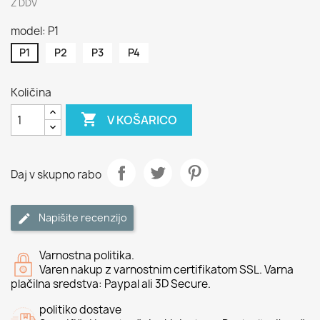
Z DDV
model: P1
P1
P2
P3
P4
Količina

V KOŠARICO
Daj v skupno rabo
Napišite recenzijo
Varnostna politika.
Varen nakup z varnostnim certifikatom SSL. Varna
plačilna sredstva: Paypal ali 3D Secure.
politiko dostave