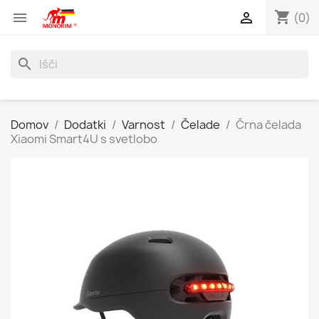
shopping_cart


(0)
search
Domov
Dodatki
Varnost
Čelade
Črna čelada
Xiaomi Smart4U s svetlobo