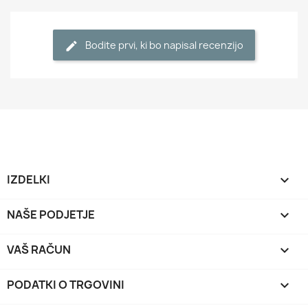
Bodite prvi, ki bo napisal recenzijo
IZDELKI

NAŠE PODJETJE

VAŠ RAČUN

PODATKI O TRGOVINI
keyboard_arrow_down