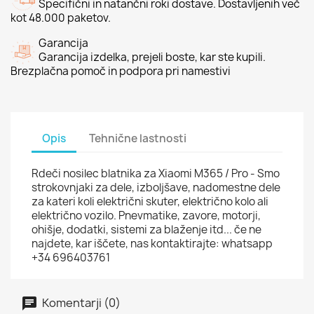
Specifični in natančni roki dostave. Dostavljenih več
kot 48.000 paketov.
Garancija
Garancija izdelka, prejeli boste, kar ste kupili.
Brezplačna pomoč in podpora pri namestivi
Opis
Tehnične lastnosti
Rdeči nosilec blatnika za Xiaomi M365 / Pro - Smo
strokovnjaki za dele, izboljšave, nadomestne dele
za kateri koli električni skuter, električno kolo ali
električno vozilo. Pnevmatike, zavore, motorji,
ohišje, dodatki, sistemi za blaženje itd... če ne
najdete, kar iščete, nas kontaktirajte: whatsapp
+34 696403761
Komentarji (0)