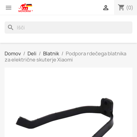
shopping_cart


(0)
search
Domov
Deli
Blatnik
Podpora rdečega blatnika
za električne skuterje Xiaomi