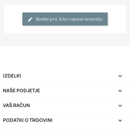
Bodite prvi, ki bo napisal recenzijo
IZDELKI

NAŠE PODJETJE

VAŠ RAČUN

PODATKI O TRGOVINI
keyboard_arrow_down