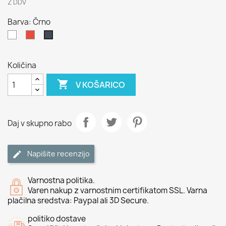
Z DDV
Barva: Črno
Bela
Rdeče
Črno
Količina

V KOŠARICO
Daj v skupno rabo
Napišite recenzijo
Varnostna politika.
Varen nakup z varnostnim certifikatom SSL. Varna
plačilna sredstva: Paypal ali 3D Secure.
politiko dostave