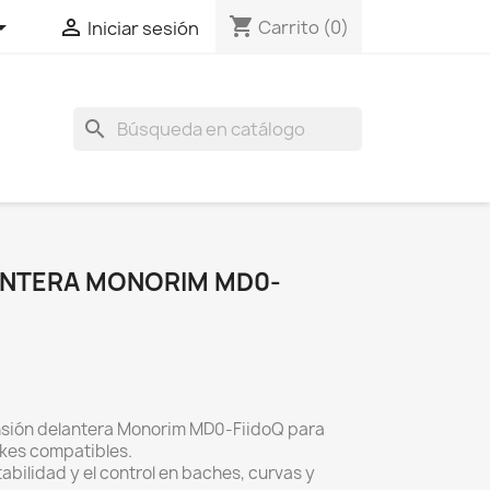
shopping_cart


Carrito
(0)
Iniciar sesión
search
ANTERA MONORIM MD0-
nsión delantera Monorim MD0-FiidoQ para
ikes compatibles.
tabilidad y el control en baches, curvas y