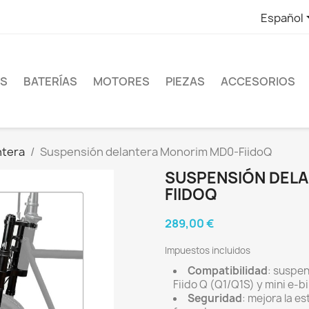
Español
ES
BATERÍAS
MOTORES
PIEZAS
ACCESORIOS
ntera
Suspensión delantera Monorim MD0-FiidoQ
SUSPENSIÓN DEL
FIIDOQ
289,00 €
Impuestos incluidos
Compatibilidad
: suspe
Fiido Q (Q1/Q1S) y mini e-b
Seguridad
: mejora la es