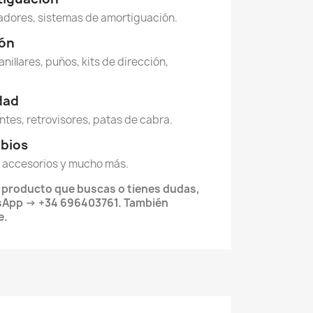
dores, sistemas de amortiguación.
ión
anillares, puños, kits de dirección,
idad
ntes, retrovisores, patas de cabra.
mbios
 accesorios y mucho más.
l producto que buscas o tienes dudas,
App -> +34 696403761. También
e.