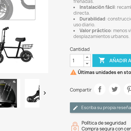
frenadas.
Instalación fácil
: recam
directa.
Durabilidad
: construcc
uso diario.
Valor práctico
: menos v
desplazamientos urbanos.
Cantidad

AÑADIR 

Últimas unidades en st
Compartir

Escriba su propia reseña
Política de seguridad
Compra segura con cer