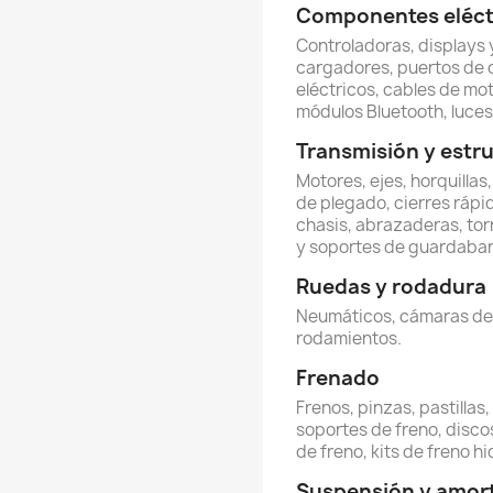
Componentes eléctr
Controladoras, displays y
cargadores, puertos de 
eléctricos, cables de mot
módulos Bluetooth, luces 
Transmisión y estr
Motores, ejes, horquillas
de plegado, cierres rápi
chasis, abrazaderas, torn
y soportes de guardabar
Ruedas y rodadura
Neumáticos, cámaras de ai
rodamientos.
Frenado
Frenos, pinzas, pastillas
soportes de freno, discos
de freno, kits de freno hi
Suspensión y amor