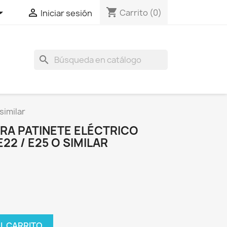
shopping_cart


Carrito
(0)
Iniciar sesión
search
similar
RA PATINETE ELÉCTRICO
22 / E25 O SIMILAR
AL CARRITO