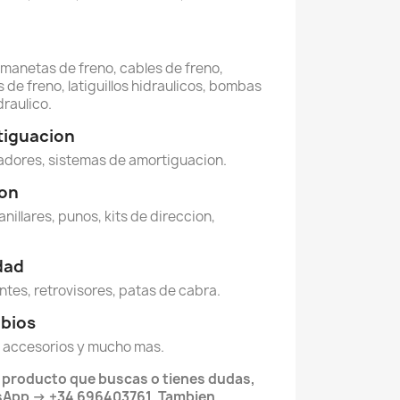
, manetas de freno, cables de freno,
 de freno, latiguillos hidraulicos, bombas
draulico.
tiguacion
dores, sistemas de amortiguacion.
ion
anillares, punos, kits de direccion,
idad
ntes, retrovisores, patas de cabra.
mbios
 accesorios y mucho mas.
l producto que buscas o tienes dudas,
sApp → +34 696403761. Tambien