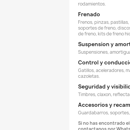
rodamientos.
Frenado
Frenos, pinzas, pastillas
soportes de freno, discos
de freno, kits de freno hi
Suspension y amor
Suspensiones, amortigua
Control y conducc
Gatillos, aceleradores, m
cazoletas.
Seguridad y visibil
Timbres, claxon, reflecta
Accesorios y reca
Guardabarros, soportes,
Si no has encontrado e
contactanos por What