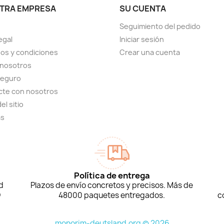
TRA EMPRESA
SU CUENTA
Seguimiento del pedido
egal
Iniciar sesión
os y condiciones
Crear una cuenta
 nosotros
seguro
cte con nosotros
el sitio
as
Política de entrega
d
Plazos de envío concretos y precisos. Más de
D
48000 paquetes entregados.
c
monorim-deutsland.org © 2026