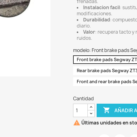
frenadas.
Instalacion facil
: susti
modificaciones.
Durabilidad
: compuesto 
diario.
Valor
: recupera tacto y
ruidos.
modelo: Front brake pads Se
Front brake pads Segway ZT
Rear brake pads Segway ZT3
Front and rear brake pads S
Cantidad

AÑADIR 

Últimas unidades en st