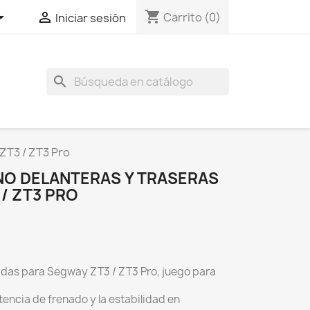
shopping_cart


Carrito
(0)
Iniciar sesión
search
 ZT3 / ZT3 Pro
ENO DELANTERAS Y TRASERAS
/ ZT3 PRO
adas para Segway ZT3 / ZT3 Pro, juego para
otencia de frenado y la estabilidad en