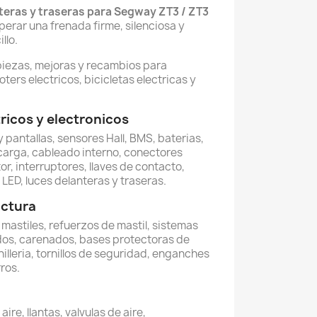
nteras y traseras para Segway ZT3 / ZT3
perar una frenada firme, silenciosa y
llo.
piezas, mejoras y recambios para
oters electricos, bicicletas electricas y
icos y electronicos
 pantallas, sensores Hall, BMS, baterias,
carga, cableado interno, conectores
or, interruptores, llaves de contacto,
LED, luces delanteras y traseras.
uctura
, mastiles, refuerzos de mastil, sistemas
dos, carenados, bases protectoras de
illeria, tornillos de seguridad, enganches
ros.
re, llantas, valvulas de aire,