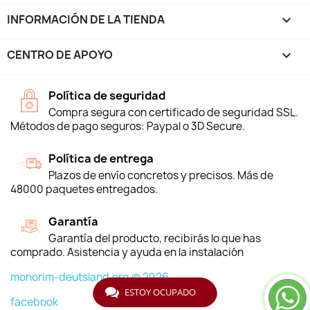
INFORMACIÓN DE LA TIENDA
keyboard_arrow_down
CENTRO DE APOYO

Política de seguridad
Compra segura con certificado de seguridad SSL.
Métodos de pago seguros: Paypal o 3D Secure.
Política de entrega
Plazos de envío concretos y precisos. Más de
48000 paquetes entregados.
Garantía
Garantía del producto, recibirás lo que has
comprado. Asistencia y ayuda en la instalación
monorim-deutsland.org © 2026
ESTOY OCUPADO
facebook