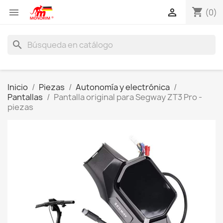
shopping_cart


(0)
search
Inicio
Piezas
Autonomía y electrónica
Pantallas
Pantalla original para Segway ZT3 Pro -
piezas