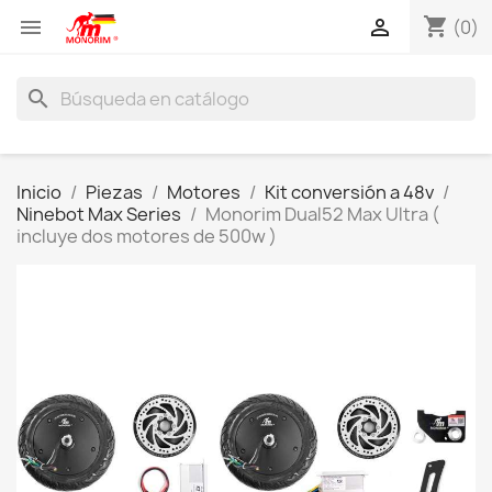
shopping_cart


(0)
search
Inicio
Piezas
Motores
Kit conversión a 48v
Ninebot Max Series
Monorim Dual52 Max Ultra (
incluye dos motores de 500w )