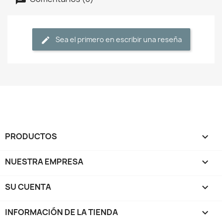
Sea el primero en escribir una reseña
PRODUCTOS

NUESTRA EMPRESA

SU CUENTA

INFORMACIÓN DE LA TIENDA
keyboard_arrow_down