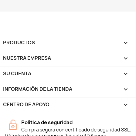
PRODUCTOS

NUESTRA EMPRESA

SU CUENTA

INFORMACIÓN DE LA TIENDA
keyboard_arrow_down
CENTRO DE APOYO

Política de seguridad
Compra segura con certificado de seguridad SSL.
Métodos de pago seguros: Paypal o 3D Secure.