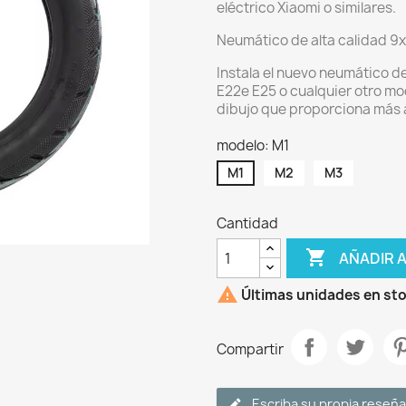
eléctrico Xiaomi o similares.
Neumático de alta calidad 9
Instala el nuevo neumático d
E22e E25 o cualquier otro mo
dibujo que proporciona más a
modelo: M1
M1
M2
M3
Cantidad

AÑADIR 

Últimas unidades en st
Compartir
Escriba su propia reseña