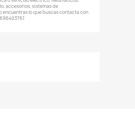
trica o vehículo eléctrico. Neumáticos,
o, accesorios, sistemas de
 no encuentras lo que buscas contacta con
 696403761