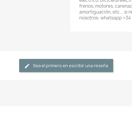
eléctrico, bicicleta eléc
frenos, motores, carenad
amortiguación, etc... si
nosotros: whatsapp +34
Sea el primero en escribir una reseña