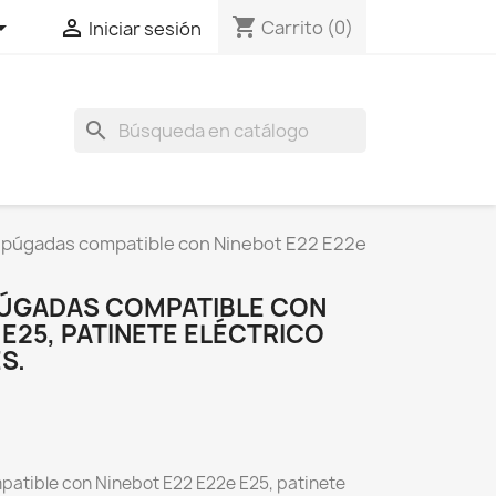
shopping_cart


Carrito
(0)
Iniciar sesión
search
 púgadas compatible con Ninebot E22 E22e
PÚGADAS COMPATIBLE CON
 E25, PATINETE ELÉCTRICO
S.
atible con Ninebot E22 E22e E25, patinete