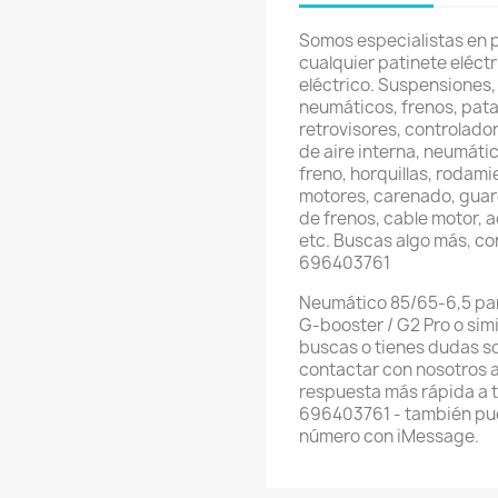
Somos especialistas en 
cualquier patinete eléctri
eléctrico. Suspensiones,
neumáticos, frenos, pata
retrovisores, controlador
de aire interna, neumátic
freno, horquillas, rodami
motores, carenado, guard
de frenos, cable motor, 
etc. Buscas algo más, c
696403761
Neumático 85/65-6,5 par
G-booster / G2 Pro o sim
buscas o tienes dudas s
contactar con nosotros 
respuesta más rápida a 
696403761 - también pue
número con iMessage.