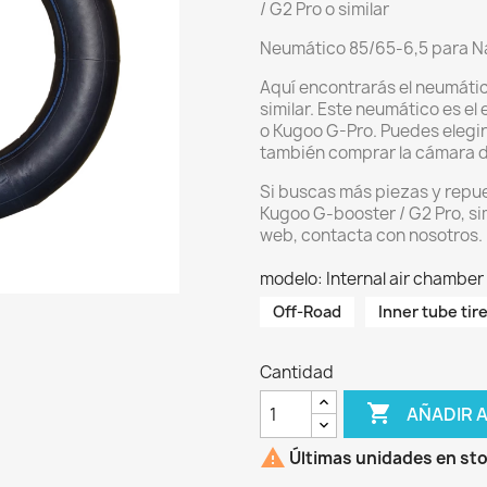
/ G2 Pro o similar
Neumático 85/65-6,5 para Na
Aquí encontrarás el neumáti
similar. Este neumático es e
o Kugoo G-Pro. Puedes elegir
también comprar la cámara de
Si buscas más piezas y repue
Kugoo G-booster / G2 Pro, sim
web, contacta con nosotros.
modelo: Internal air chamber
Off-Road
Inner tube tir
Cantidad

AÑADIR 

Últimas unidades en st