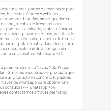
piezas, mejoras, partes de reemplazo para
co, bicicleta eléctrica o vehículo
 cargadores, baterías, amortiguadores,
 de apoyo, cable de frenos, chasis,
as, pantallas, cableado, llantas, cámaras
os macizos, pinzas de frenos, pastillas de
entos, kit de dirección, manetas de frenos,
abarros, pata de cabra, luces leds, cable
accesorios, sistemas de amortiguación,
ontacta con nosotros: whatsapp +34
a patinete eléctrico Navee N65, Kugoo
ilar - Si no has encontrado el producto que
obre un producto en concreto tú puedes
a través de whatsapp para obtener una
tus consultas --> whatsapp +34
des contactarnos a través del mismo