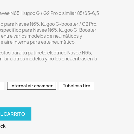
vee N65, Kugoo G / G2 Pro o similar 85/65-6,5
co para Navee N65, Kugoo G-booster / G2 Pro,
l específico para Navee N65, Kugoo G-Booster
 entre varios modelos de neumáticos y
 aire interna para este neumático.
stos para tu patinete eléctrico Navee N65,
ilar u otros modelos y no los encuentras en la
e
Internal air chamber
Tubeless tire
AL CARRITO
ock