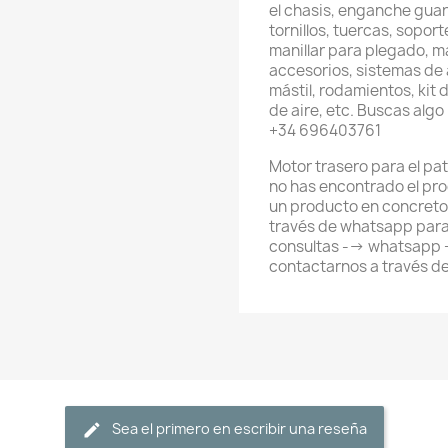
el chasis, enganche gua
tornillos, tuercas, sopo
manillar para plegado, ma
accesorios, sistemas de a
mástil, rodamientos, kit d
de aire, etc. Buscas alg
+34 696403761
Motor trasero para el pat
no has encontrado el pr
un producto en concreto
través de whatsapp para
consultas --> whatsapp
contactarnos a través d
Sea el primero en escribir una reseña