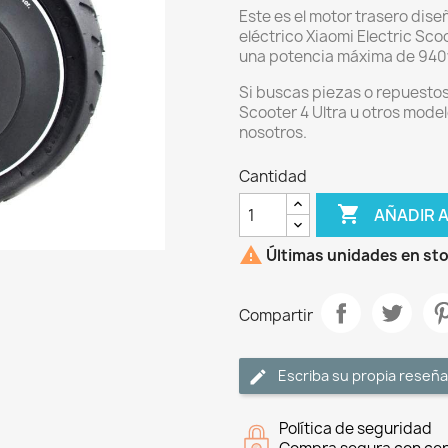
Este es el motor trasero dis
eléctrico Xiaomi Electric Sco
una potencia máxima de 940
Si buscas piezas o repuestos 
Scooter 4 Ultra u otros model
nosotros.
Cantidad

AÑADIR 

Últimas unidades en st
Compartir
Escriba su propia reseña
Política de seguridad