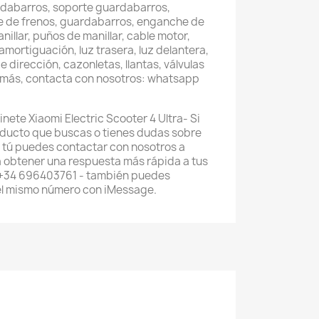
rdabarros, soporte guardabarros,
rte de frenos, guardabarros, enganche de
nillar, puños de manillar, cable motor,
mortiguación, luz trasera, luz delantera,
e dirección, cazonletas, llantas, válvulas
o más, contacta con nosotros: whatsapp
inete Xiaomi Electric Scooter 4 Ultra- Si
oducto que buscas o tienes dudas sobre
 tú puedes contactar con nosotros a
 obtener una respuesta más rápida a tus
 +34 696403761 - también puedes
el mismo número con iMessage.