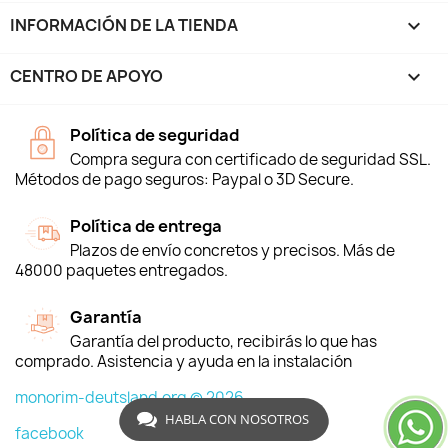
INFORMACIÓN DE LA TIENDA
keyboard_arrow_down
CENTRO DE APOYO

Política de seguridad
Compra segura con certificado de seguridad SSL.
Métodos de pago seguros: Paypal o 3D Secure.
Política de entrega
Plazos de envío concretos y precisos. Más de
48000 paquetes entregados.
Garantía
Garantía del producto, recibirás lo que has
comprado. Asistencia y ayuda en la instalación
monorim-deutsland.org © 2026
HABLA CON NOSOTROS
facebook