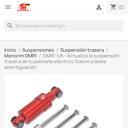
shopping_cart


(0)
search
Inicio
Suspensiones
Suspensión trasera
Monorim DMR1
DMR1-UK - Actualiza la suspensión
trasera de tu patinete eléctrico Xiaomi a doble
amortiguación