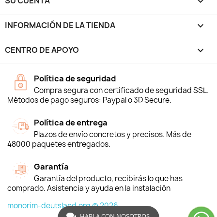
SU CUENTA

INFORMACIÓN DE LA TIENDA
keyboard_arrow_down
CENTRO DE APOYO

Política de seguridad
Compra segura con certificado de seguridad SSL.
Métodos de pago seguros: Paypal o 3D Secure.
Política de entrega
Plazos de envío concretos y precisos. Más de
48000 paquetes entregados.
Garantía
Garantía del producto, recibirás lo que has
comprado. Asistencia y ayuda en la instalación
monorim-deutsland.org © 2026
HABLA CON NOSOTROS