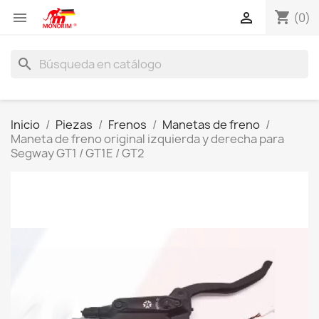
shopping_cart


(0)
search
Inicio
Piezas
Frenos
Manetas de freno
Maneta de freno original izquierda y derecha para
Segway GT1 / GT1E / GT2