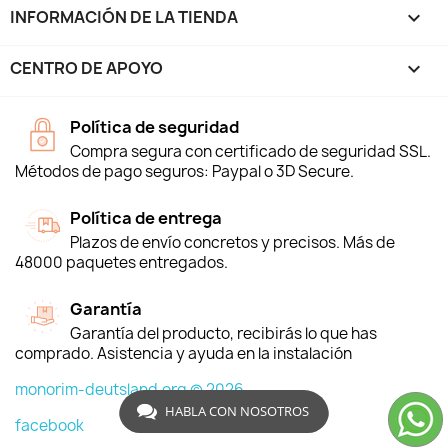
INFORMACIÓN DE LA TIENDA
keyboard_arrow_down
CENTRO DE APOYO

Política de seguridad
Compra segura con certificado de seguridad SSL.
Métodos de pago seguros: Paypal o 3D Secure.
Política de entrega
Plazos de envío concretos y precisos. Más de
48000 paquetes entregados.
Garantía
Garantía del producto, recibirás lo que has
comprado. Asistencia y ayuda en la instalación
monorim-deutsland.org © 2026
HABLA CON NOSOTROS
facebook