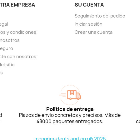
TRA EMPRESA
SU CUENTA
Seguimiento del pedido
egal
Iniciar sesión
os y condiciones
Crear una cuenta
 nosotros
seguro
cte con nosotros
el sitio
as
Política de entrega
d
Plazos de envío concretos y precisos. Más de
D
48000 paquetes entregados.
c
monorim-deutsland.org © 2026