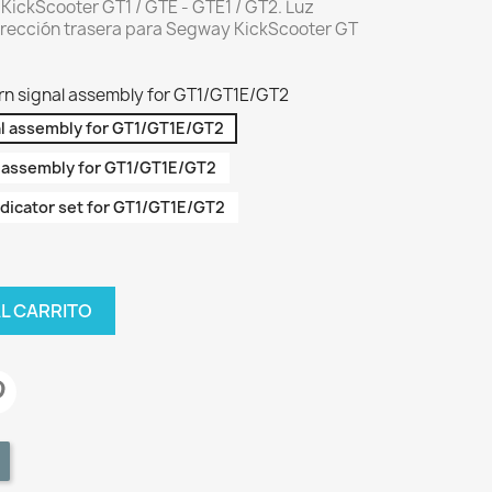
KickScooter GT1 / GTE - GTE1 / GT2. Luz
dirección trasera para Segway KickScooter GT
turn signal assembly for GT1/GT1E/GT2
nal assembly for GT1/GT1E/GT2
al assembly for GT1/GT1E/GT2
 indicator set for GT1/GT1E/GT2
AL CARRITO