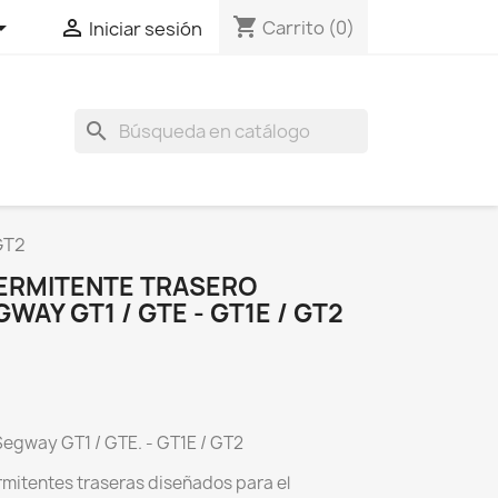
shopping_cart


Carrito
(0)
Iniciar sesión
search
GT2
ERMITENTE TRASERO
WAY GT1 / GTE - GT1E / GT2
Segway GT1 / GTE. - GT1E / GT2
rmitentes traseras diseñados para el