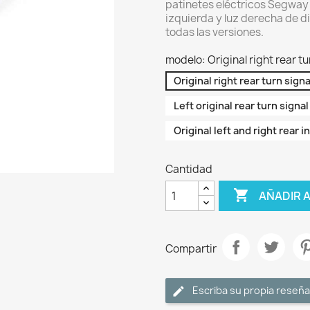
patinetes eléctricos Segway 
izquierda y luz derecha de 
todas las versiones.
modelo: Original right rear 
Original right rear turn sig
Left original rear turn sign
Original left and right rear
Cantidad

AÑADIR 
Compartir
Escriba su propia reseña