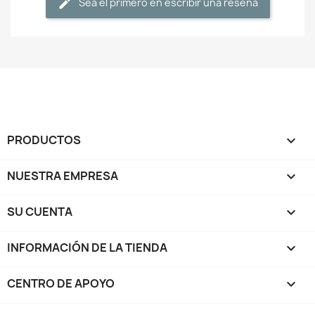
Sea el primero en escribir una reseña
PRODUCTOS

NUESTRA EMPRESA

SU CUENTA

INFORMACIÓN DE LA TIENDA
keyboard_arrow_down
CENTRO DE APOYO
