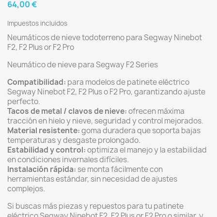
64,00 €
Impuestos incluidos
Neumáticos de nieve todoterreno para Segway Ninebot
F2, F2 Plus or F2 Pro
Neumático de nieve para Segway F2 Series
Compatibilidad:
para modelos de patinete eléctrico
Segway Ninebot F2, F2 Plus o F2 Pro, garantizando ajuste
perfecto.
Tacos de metal / clavos de nieve:
ofrecen máxima
tracción en hielo y nieve, seguridad y control mejorados.
Material resistente:
goma duradera que soporta bajas
temperaturas y desgaste prolongado.
Estabilidad y control:
optimiza el manejo y la estabilidad
en condiciones invernales difíciles.
Instalación rápida:
se monta fácilmente con
herramientas estándar, sin necesidad de ajustes
complejos.
Si buscas más piezas y repuestos para tu patinete
eléctrico Segway Ninebot F2, F2 Plus or F2 Pro o similar y