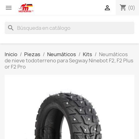
shopping_cart


(0)
search
Inicio
Piezas
Neumáticos
Kits
Neumáticos
de nieve todoterreno para Segway Ninebot F2, F2 Plus
or F2 Pro