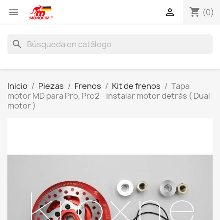
shopping_cart


(0)
search
Inicio
Piezas
Frenos
Kit de frenos
Tapa
motor MD para Pro, Pro2 - instalar motor detrás ( Dual
motor )