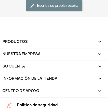
Escriba su propia reseña
PRODUCTOS

NUESTRA EMPRESA

SU CUENTA

INFORMACIÓN DE LA TIENDA
keyboard_arrow_down
CENTRO DE APOYO

Política de seguridad