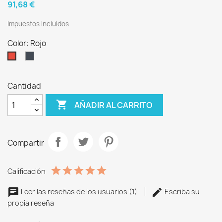
91,68 €
Impuestos incluidos
Color: Rojo
Negro
Rojo
Cantidad

AÑADIR AL CARRITO
Compartir
Calificación
Leer las reseñas de los usuarios (1)
Escriba su
propia reseña