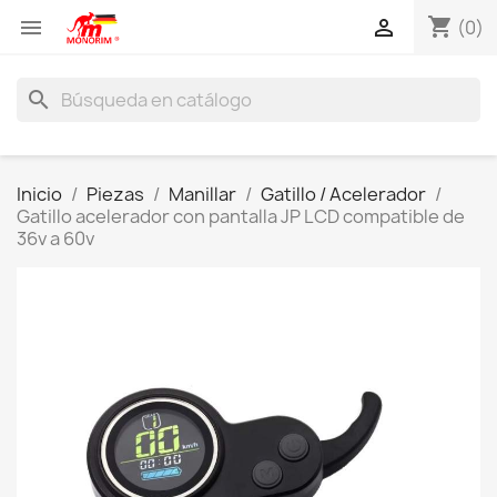
shopping_cart


(0)
search
Inicio
Piezas
Manillar
Gatillo / Acelerador
Gatillo acelerador con pantalla JP LCD compatible de
36v a 60v