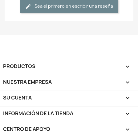
Sea el primero en escribir una reseña
PRODUCTOS

NUESTRA EMPRESA

SU CUENTA

INFORMACIÓN DE LA TIENDA
keyboard_arrow_down
CENTRO DE APOYO
