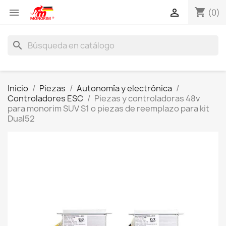
shopping_cart


(0)
search
Inicio
Piezas
Autonomía y electrónica
Controladores ESC
Piezas y controladoras 48v
para monorim SUV S1 o piezas de reemplazo para kit
Dual52