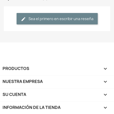
Sea el primero en escribir una reseña
PRODUCTOS

NUESTRA EMPRESA

SU CUENTA

INFORMACIÓN DE LA TIENDA
keyboard_arrow_down