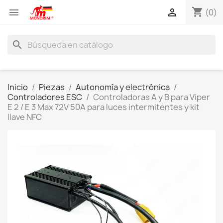
shopping_cart


(0)
search
Inicio
Piezas
Autonomía y electrónica
Controladores ESC
Controladoras A y B para Viper
E 2 / E 3 Max 72V 50A para luces intermitentes y kit
llave NFC