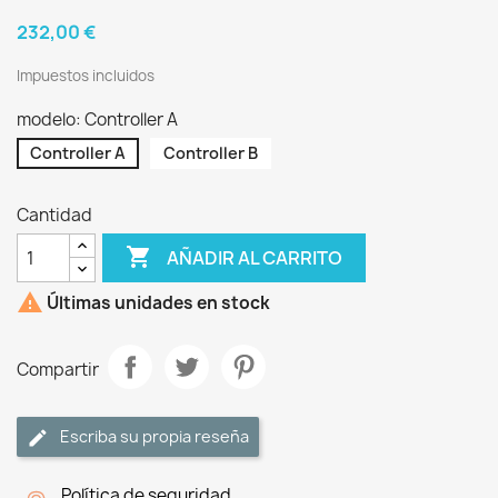
232,00 €
Impuestos incluidos
modelo: Controller A
Controller A
Controller B
Cantidad

AÑADIR AL CARRITO

Últimas unidades en stock
Compartir
Escriba su propia reseña
Política de seguridad