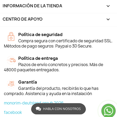
INFORMACIÓN DE LA TIENDA
keyboard_arrow_down
CENTRO DE APOYO

Política de seguridad
Compra segura con certificado de seguridad SSL.
Métodos de pago seguros: Paypal o 3D Secure.
Política de entrega
Plazos de envío concretos y precisos. Más de
48000 paquetes entregados.
Garantía
Garantía del producto, recibirás lo que has
comprado. Asistencia y ayuda en la instalación
monorim-deutsland.org © 2026
HABLA CON NOSOTROS
facebook