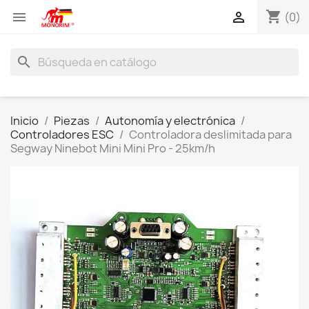
shopping_cart


(0)
search
Inicio
Piezas
Autonomía y electrónica
Controladores ESC
Controladora deslimitada para
Segway Ninebot Mini Mini Pro - 25km/h