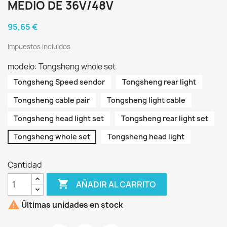
MEDIO DE 36V/48V
95,65 €
Impuestos incluidos
modelo: Tongsheng whole set
Tongsheng Speed sendor
Tongsheng rear light
Tongsheng cable pair
Tongsheng light cable
Tongsheng head light set
Tongsheng rear light set
Tongsheng whole set
Tongsheng head light
Cantidad

AÑADIR AL CARRITO

Últimas unidades en stock