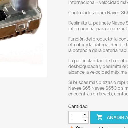
internacional - velocidad m
Controladora para Navee S6
Deslimita tu patinete Navee 
internacional para alcanzar 
Función del producto: la cont
el motor y la batería. Recibe
la potencia de la batería haci
La particularidad de la contr
desbloqueada y deslimita el
alcance la velocidad máxima
Si buscas más piezas o repue
Navee S65 Navee S65C o simila
encuentras en la web, contac
Cantidad

AÑADIR 