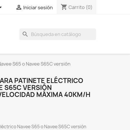
shopping_cart


Carrito
(0)
Iniciar sesión
search
 Navee S65 o Navee S65C versión
RA PATINETE ELÉCTRICO
E S65C VERSIÓN
 VELOCIDAD MÁXIMA 40KM/H
eléctrico Navee S65 o Navee S65C versión