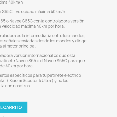
áxima 40km/h
5 S65C - velocidad máxima 40km/h
S65 o Navee S65C con la controladora versión
la velocidad máxima 40km por hora.
roladora es la intermediaria entre los mandos,
 las señales enviadas desde los mandos y dirige
a el motor principal.
oladora versión internacional es que está
 patinete Navee S65 o el Navee S65C para que
 de 40km por hora.
stos específicos para tu patinete eléctrico
r ( Xiaomi Scooter 4 Ultra ) y no los
ta con nosotros.
AL CARRITO