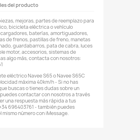
les del producto
piezas, mejoras, partes de reemplazo para
co, bicicleta eléctrica o vehículo
 cargadores, baterías, amortiguadores,
as de frenos, pastillas de freno, manetas
nado, guardabarros, pata de cabra, luces
ble motor, accesorios, sistemas de
as algo más, contacta con nosotros:
61
ete eléctrico Navee S65 o Navee S65C
velocidad máxima 40km/h - Si no has
que buscas o tienes dudas sobre un
 puedes contactar con nosotros a través
r una respuesta más rápida a tus
 +34 696403761 - también puedes
el mismo número con iMessage.