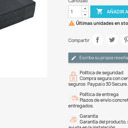
Cantidad

AÑADIR 

Últimas unidades en st
Compartir
Escriba su propia reseña
Política de seguridad
Compra segura con cer
seguros: Paypal o 3D Secure.
Política de entrega
Plazos de envío concre
entregados.
Garantía
Garantía del producto, 
ayuda en la instalación