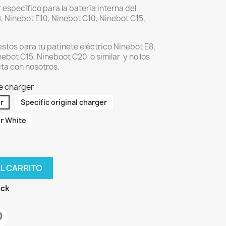
específico para la batería interna del
, Ninebot E10, Ninebot C10, Ninebot C15,
stos para tu patinete eléctrico Ninebot E8,
nebot C15, Nineboot C20 o similar y no los
ta con nosotros.
e charger
r
Specific original charger
r White
AL CARRITO
ock