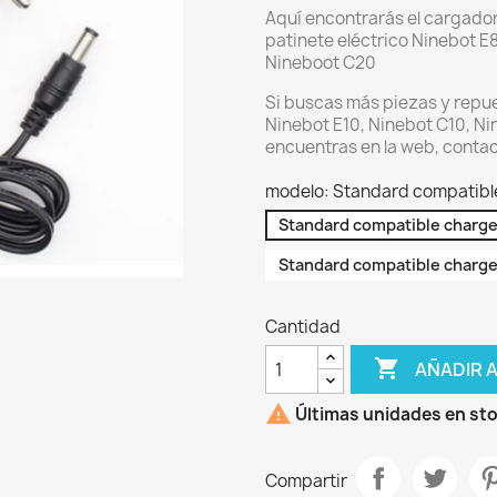
Aquí encontrarás el cargador 
patinete eléctrico Ninebot E8
Nineboot C20
Si buscas más piezas y repue
Ninebot E10, Ninebot C10, Ni
encuentras en la web, contac
modelo: Standard compatibl
Standard compatible charge
Standard compatible charge
Cantidad

AÑADIR 

Últimas unidades en st
Compartir