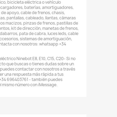
co, bicicleta eléctrica o vehículo
 cargadores, baterías, amortiguadores,
 de apoyo, cable de frenos, chasis,
as, pantallas, cableado, llantas, cámaras
os macizos, pinzas de frenos, pastillas de
entos, kit de dirección, manetas de frenos,
abarros, pata de cabra, luces leds, cable
accesorios, sistemas de amortiguación,
ontacta con nosotros: whatsapp +34
léctrico Ninebot E8, E10, C15, C20- Si no
cto que buscas o tienes dudas sobre un
 puedes contactar con nosotros a través
r una respuesta más rápida a tus
 +34 696403761 - también puedes
el mismo número con iMessage.