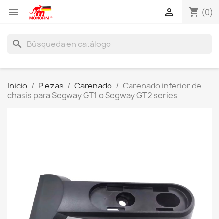
shopping_cart


(0)
search
Inicio
Piezas
Carenado
Carenado inferior de
chasis para Segway GT1 o Segway GT2 series